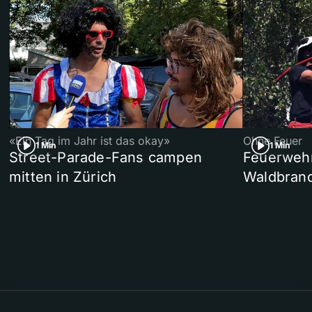
«Ein Tag im Jahr ist das okay»
Ohne Feuer
1 Min
1 Min
Street-Parade-Fans campen
Feuerwehr 
mitten in Zürich
Waldbrand