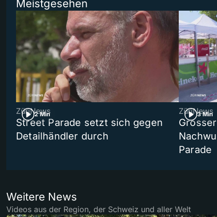
Meistgesehen
ZüriNews
ZüriNews
2 Min
3 Min
Street Parade setzt sich gegen
Grosser 
Detailhändler durch
Nachwuc
Parade
Weitere News
Videos aus der Region, der Schweiz und aller Welt