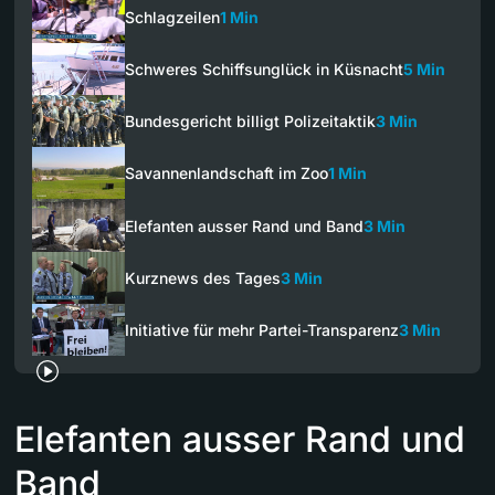
Schlagzeilen
1 Min
Schweres Schiffsunglück in Küsnacht
5 Min
Bundesgericht billigt Polizeitaktik
3 Min
Savannenlandschaft im Zoo
1 Min
Elefanten ausser Rand und Band
3 Min
Kurznews des Tages
3 Min
Initiative für mehr Partei-Transparenz
3 Min
Elefanten ausser Rand und
Band