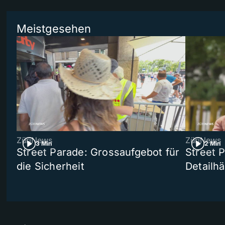
Meistgesehen
ZüriNews
ZüriNews
3 Min
2 Min
Street Parade: Grossaufgebot für
Street 
die Sicherheit
Detailh