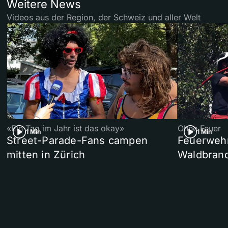
Weitere News
Videos aus der Region, der Schweiz und aller Welt
«Ein Tag im Jahr ist das okay»
Ohne Feuer
1 Min
1 Min
Street-Parade-Fans campen
Feuerwehr 
mitten in Zürich
Waldbrand