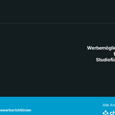
Werbemögli
Studiof
Alle A
ewerbsrichtlinien