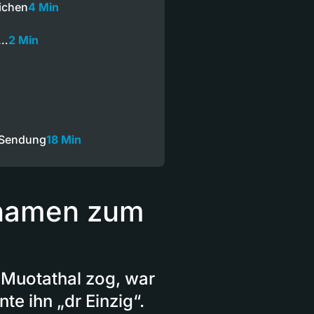
ichen
4 Min
e…
2 Min
 Sendung
18 Min
znamen zum
 Muotathal zog, war
te ihn „dr Einzig“.