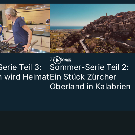
ZüriNews
4 Min
rie Teil 3:
Sommer-Serie Teil 2:
n wird Heimat
Ein Stück Zürcher
Oberland in Kalabrien