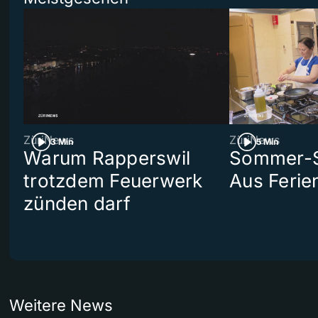
ZüriNews
ZüriNews
3 Min
5 Min
Warum Rapperswil
Sommer-Se
trotzdem Feuerwerk
Aus Ferie
zünden darf
Weitere News