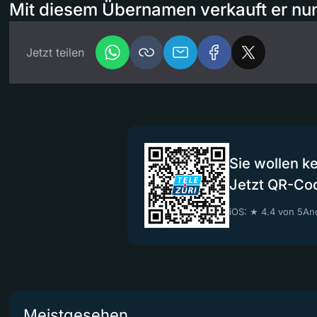
Mit diesem Übernamen verkauft er nu
Jetzt teilen
Sie wollen k
Jetzt QR-Co
iOS: ★ 4.4 von 5
And
Meistgesehen