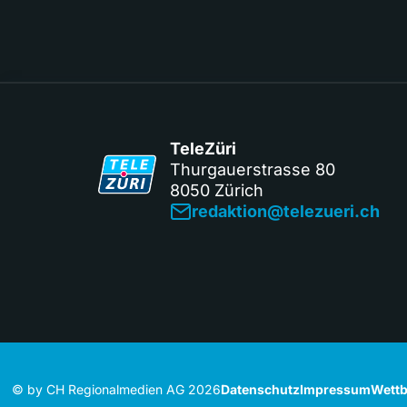
TeleZüri
Thurgauerstrasse 80
8050 Zürich
redaktion@telezueri.ch
© by CH Regionalmedien AG 2026
Datenschutz
Impressum
Wettb