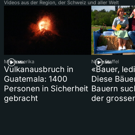
Videos aus der Region, der Schweiz und aller Welt
Mittelamerika
Neue Staffel
1 Min
1 Min
Vulkanausbruch in
«Bauer, led
Guatemala: 1400
Diese Bäue
Personen in Sicherheit
Bauern suc
gebracht
der grosse