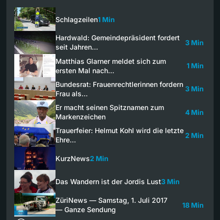
Schlagzeilen
1 Min
Hardwald: Gemeindepräsident fordert
3 Min
seit Jahren…
Matthias Glarner meldet sich zum
1 Min
ersten Mal nach…
Bundesrat: Frauenrechtlerinnen fordern
3 Min
Frau als…
Er macht seinen Spitznamen zum
4 Min
Markenzeichen
Trauerfeier: Helmut Kohl wird die letzte
2 Min
Ehre…
KurzNews
2 Min
Das Wandern ist der Jordis Lust
3 Min
ZüriNews — Samstag, 1. Juli 2017
18 Min
— Ganze Sendung