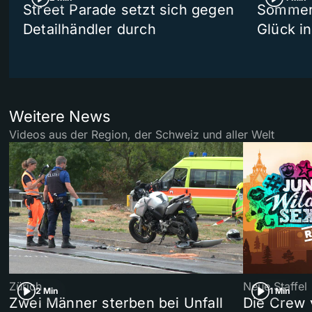
Street Parade setzt sich gegen
Sommers
Detailhändler durch
Glück i
Weitere News
Videos aus der Region, der Schweiz und aller Welt
Zürich
Neue Staffel
2 Min
1 Min
Zwei Männer sterben bei Unfall
Die Crew 