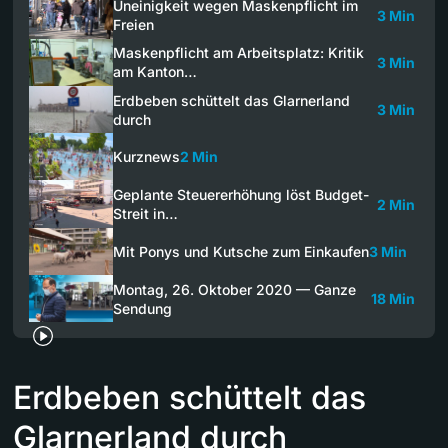
Uneinigkeit wegen Maskenpflicht im
3 Min
Freien
Maskenpflicht am Arbeitsplatz: Kritik
3 Min
am Kanton…
Erdbeben schüttelt das Glarnerland
3 Min
durch
Kurznews
2 Min
Geplante Steuererhöhung löst Budget-
2 Min
Streit in…
Mit Ponys und Kutsche zum Einkaufen
3 Min
Montag, 26. Oktober 2020 — Ganze
18 Min
Sendung
Erdbeben schüttelt das
Glarnerland durch