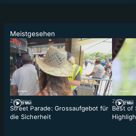
Meistgesehen
ZüriNews
ZüriNews
3 Min
2 Min
Street Parade: Grossaufgebot für
Best of 
die Sicherheit
Highligh