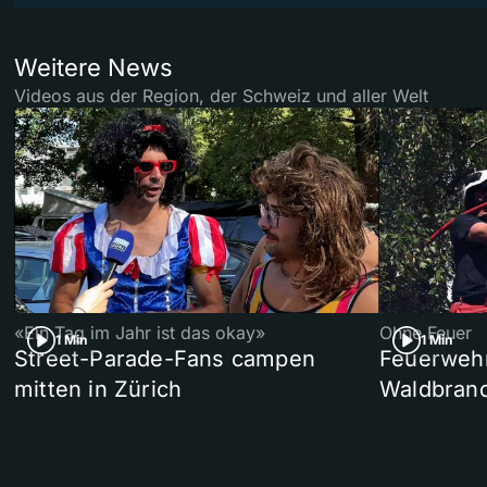
Weitere News
Videos aus der Region, der Schweiz und aller Welt
«Ein Tag im Jahr ist das okay»
Ohne Feuer
1 Min
1 Min
Street-Parade-Fans campen
Feuerwehr 
mitten in Zürich
Waldbrand