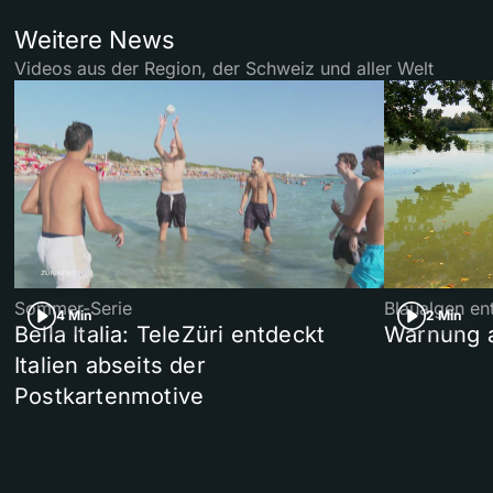
Weitere News
Videos aus der Region, der Schweiz und aller Welt
Sommer-Serie
Blaualgen en
4 Min
2 Min
Bella Italia: TeleZüri entdeckt
Warnung 
Italien abseits der
Postkartenmotive