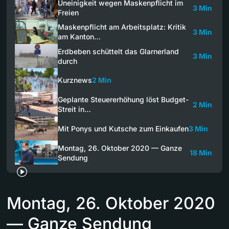
Uneinigkeit wegen Maskenpflicht im
3 Min
Freien
Maskenpflicht am Arbeitsplatz: Kritik
3 Min
am Kanton…
Erdbeben schüttelt das Glarnerland
3 Min
durch
Kurznews
2 Min
Geplante Steuererhöhung löst Budget-
2 Min
Streit in…
Mit Ponys und Kutsche zum Einkaufen
3 Min
Montag, 26. Oktober 2020 — Ganze
18 Min
Sendung
Montag, 26. Oktober 2020
— Ganze Sendung