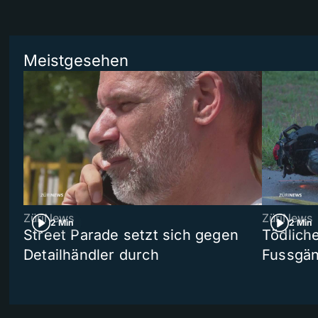
Meistgesehen
ZüriNews
ZüriNews
2 Min
2 Min
Street Parade setzt sich gegen
Tödlich
Detailhändler durch
Fussgän