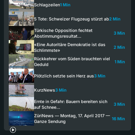
Schlagzeilen
1 Min
5 Tote: Schweizer Flugzeug stürzt ab
2 Min
Türkische Opposition fechtet
3 Min
Abstimmungsresultat…
«Eine Autoritäre Demokratie ist das
2 Min
Schlimmste»
Rückkehrer vom Süden brauchten viel
1 Min
Geduld
Plötzlich setzte sein Herz aus
3 Min
KurzNews
3 Min
Ernte in Gefahr: Bauern bereiten sich
3 Min
auf Schnee…
ZüriNews — Montag, 17. April 2017 —
16 Min
Ganze Sendung