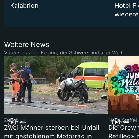
Kalabrien
Hotel Fl
wiedere
Weitere News
Videos aus der Region, der Schweiz und aller Welt
Zürich
Neue Staffel
2 Min
1 Min
Zwei Männer sterben bei Unfall
Die Crew 
mit gestohlenem Motorrad in
Refilled»