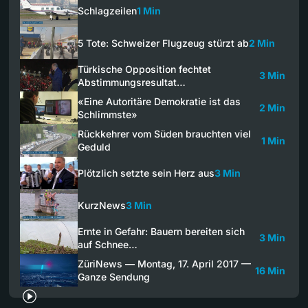
Schlagzeilen
1 Min
5 Tote: Schweizer Flugzeug stürzt ab
2 Min
Türkische Opposition fechtet
3 Min
Abstimmungsresultat…
«Eine Autoritäre Demokratie ist das
2 Min
Schlimmste»
Rückkehrer vom Süden brauchten viel
1 Min
Geduld
Plötzlich setzte sein Herz aus
3 Min
KurzNews
3 Min
Ernte in Gefahr: Bauern bereiten sich
3 Min
auf Schnee…
ZüriNews — Montag, 17. April 2017 —
16 Min
Ganze Sendung