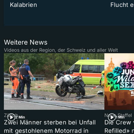
Kalabrien
Flucht e
Weitere News
Videos aus der Region, der Schweiz und aller Welt
Zürich
Neue Staffel
2 Min
1 Min
Zwei Männer sterben bei Unfall
Die Crew 
mit gestohlenem Motorrad in
Refilled»