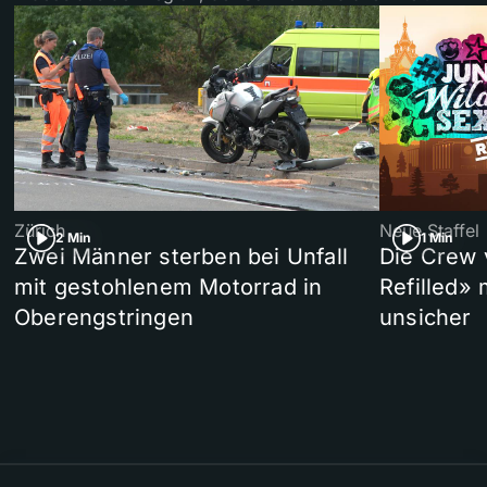
Zürich
Neue Staffel
2 Min
1 Min
Zwei Männer sterben bei Unfall
Die Crew 
mit gestohlenem Motorrad in
Refilled»
Oberengstringen
unsicher