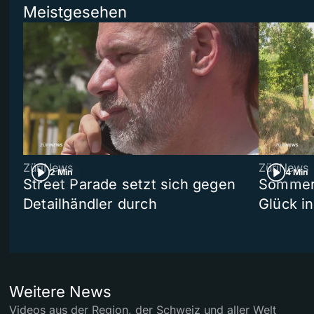
Meistgesehen
ZüriNews
ZüriNews
2 Min
4 Min
Street Parade setzt sich gegen
Sommers
Detailhändler durch
Glück i
Weitere News
Videos aus der Region, der Schweiz und aller Welt