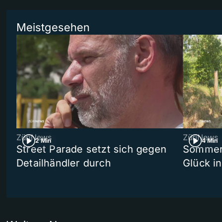
Meistgesehen
ZüriNews
ZüriNews
2 Min
4 Min
Street Parade setzt sich gegen
Sommers
Detailhändler durch
Glück i