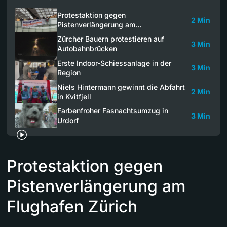
Protestaktion gegen
2 Min
Pistenverlängerung am…
Zürcher Bauern protestieren auf
3 Min
Autobahnbrücken
Erste Indoor-Schiessanlage in der
3 Min
Region
Niels Hintermann gewinnt die Abfahrt
2 Min
in Kvitfjell
Farbenfroher Fasnachtsumzug in
3 Min
Urdorf
Protestaktion gegen
Pistenverlängerung am
Flughafen Zürich