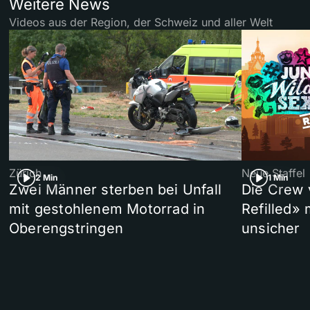
Weitere News
Videos aus der Region, der Schweiz und aller Welt
Zürich
Neue Staffel
2 Min
1 Min
Zwei Männer sterben bei Unfall
Die Crew 
mit gestohlenem Motorrad in
Refilled»
Oberengstringen
unsicher