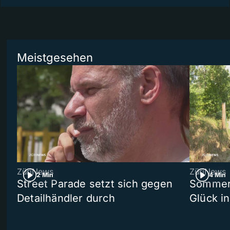
Meistgesehen
ZüriNews
ZüriNews
2 Min
4 Min
Street Parade setzt sich gegen
Sommers
Detailhändler durch
Glück i