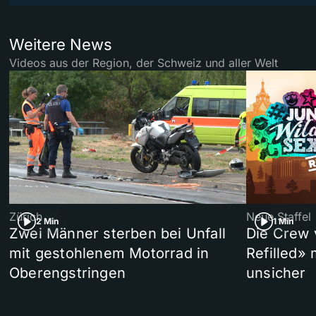
Weitere News
Videos aus der Region, der Schweiz und aller Welt
Zürich
Neue Staffel
2 Min
1 Min
Zwei Männer sterben bei Unfall
Die Crew 
mit gestohlenem Motorrad in
Refilled»
Oberengstringen
unsicher