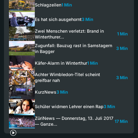
Schlagzeilen
1 Min
Es hat sich ausgehornt
3 Min
Zwei Menschen verletzt: Brand in
1 Min
Winterthurer…
Zugunfall: Bauzug rast in Samstagern
3 Min
in Bagger
Käfer-Alarm in Winterthur
1 Min
Achter Wimbledon-Titel scheint
3 Min
greifbar nah
KurzNews
3 Min
Schüler widmen Lehrer einen Rap
3 Min
ZüriNews — Donnerstag, 13. Juli 2017
17 Min
— Ganze…