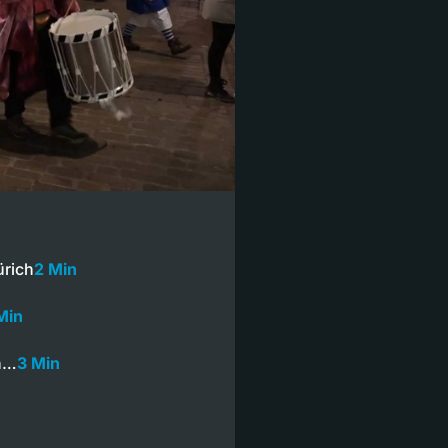
ürich
2 Min
Min
en…
3 Min