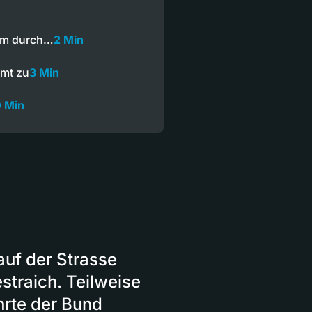
tum durch…
2 Min
mmt zu
3 Min
 Min
 auf der Strasse
traich. Teilweise
ührte der Bund