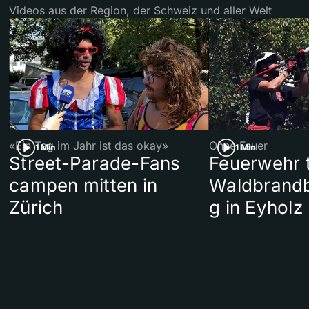
Videos aus der Region, der Schweiz und aller Welt
«Ein Tag im Jahr ist das okay»
Ohne Feuer
1 Min
1 Min
Street-Parade-Fans
Feuerwehr t
campen mitten in
Waldbrand
Zürich
g in Eyholz