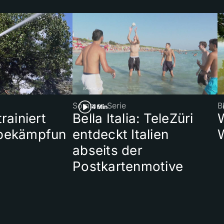
Sommer-Serie
B
4 Min
rainiert
Bella Italia: TeleZüri
bekämpfun
entdeckt Italien
abseits der
Postkartenmotive