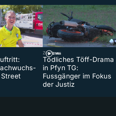
ZüriNews
2 Min
ftritt:
Tödliches Töff-Drama
Nachwuchs-
in Pfyn TG:
 Street
Fussgänger im Fokus
der Justiz