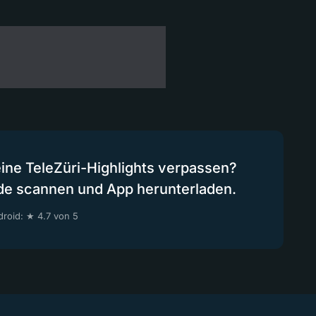
eine TeleZüri-Highlights verpassen?
de scannen und App herunterladen.
roid: ★ 4.7 von 5