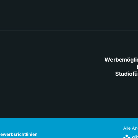
Werbemögli
Studiof
Alle A
ewerbsrichtlinien