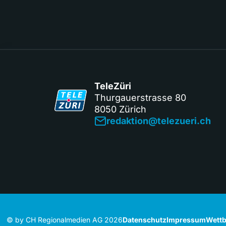
TeleZüri
Thurgauerstrasse 80
8050 Zürich
redaktion@telezueri.ch
© by CH Regionalmedien AG 2026
Datenschutz
Impressum
Wettb