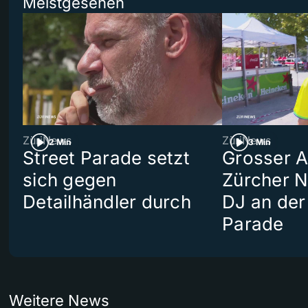
Meistgesehen
ZüriNews
ZüriNews
2 Min
3 Min
Street Parade setzt
Grosser Au
sich gegen
Zürcher 
Detailhändler durch
DJ an der
Parade
Weitere News