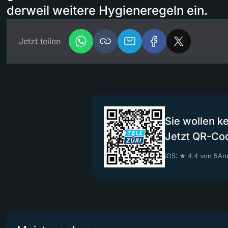
derweil weitere Hygieneregeln ein.
Jetzt teilen
Sie wollen k
Jetzt QR-Co
iOS: ★ 4.4 von 5
And