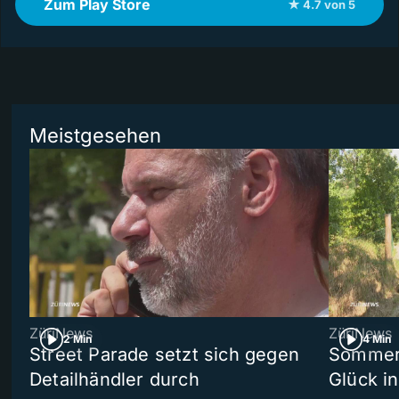
Zum Play Store
★ 4.7 von 5
Meistgesehen
ZüriNews
ZüriNews
2 Min
4 Min
Street Parade setzt sich gegen
Sommers
Detailhändler durch
Glück i