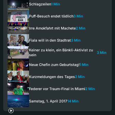
Schlagzeilen
1 Min
Puff-Besuch endet tödlich
3 Min
Irre Amokfahrt mit Machete
2 Min
Fiala will in den Stadtrat
3 Min
Keiner zu klein, ein Bänkli-Aktivist zu
3 Min
sein
Neue Chefin zum Geburtstag!
1 Min
Kurzmeldungen des Tages
2 Min
Federer vor Traum-Final in Miami
2 Min
Samstag, 1. April 2017
14 Min