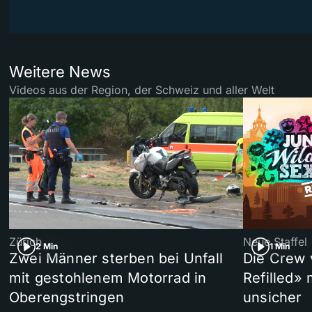
Weitere News
Videos aus der Region, der Schweiz und aller Welt
Zürich
Neue Staffel
2 Min
1 Min
Zwei Männer sterben bei Unfall
Die Crew 
mit gestohlenem Motorrad in
Refilled»
Oberengstringen
unsicher