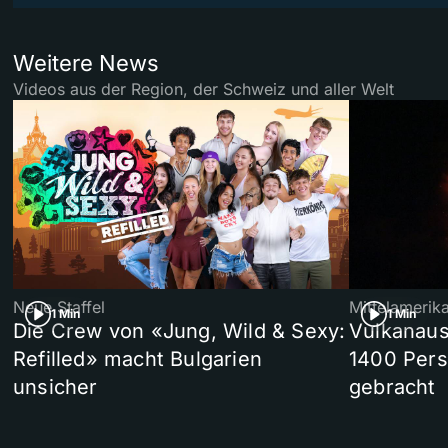
Weitere News
Videos aus der Region, der Schweiz und aller Welt
Neue Staffel
Mittelamerik
1 Min
1 Min
Die Crew von «Jung, Wild & Sexy:
Vulkanaus
Refilled» macht Bulgarien
1400 Pers
unsicher
gebracht