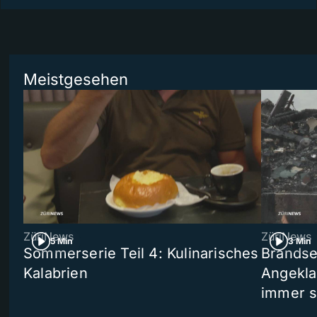
Meistgesehen
ZüriNews
ZüriNews
5 Min
3 Min
Sommerserie Teil 4: Kulinarisches
Brandse
Kalabrien
Angekla
immer s