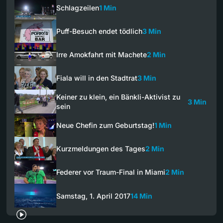
Schlagzeilen
1 Min
Puff-Besuch endet tödlich
3 Min
Irre Amokfahrt mit Machete
2 Min
Fiala will in den Stadtrat
3 Min
Keiner zu klein, ein Bänkli-Aktivist zu
3 Min
sein
Neue Chefin zum Geburtstag!
1 Min
Kurzmeldungen des Tages
2 Min
Federer vor Traum-Final in Miami
2 Min
Samstag, 1. April 2017
14 Min