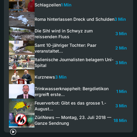
Schlagzeilen
1 Min
Roma hinterlassen Dreck und Schulden
3 Min
Die Sihl wird in Schwyz zum
3 Min
reissenden Fluss
Samt 10-jähriger Tochter: Paar
2 Min
veranstaltet…
Italienische Journalisten belagern Uni-
3 Min
Spital
Kurznews
3 Min
Trinkwasserknappheit: Bergdietikon
1 Min
ergreift erste…
Feuerverbot: Gibt es das grosse 1.-
3 Min
August…
ZüriNews — Montag, 23. Juli 2018 —
18 Min
Ganze Sendnung