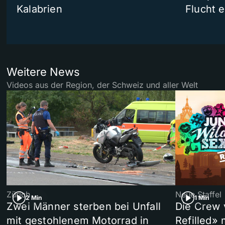
Kalabrien
Flucht e
Weitere News
Videos aus der Region, der Schweiz und aller Welt
Zürich
Neue Staffel
2 Min
1 Min
Zwei Männer sterben bei Unfall
Die Crew 
mit gestohlenem Motorrad in
Refilled»