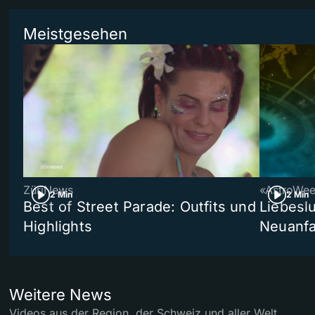
Meistgesehen
ZüriNews
«AstroWe
2 Min
2 Min
Best of Street Parade: Outfits und
Liebeslu
Highlights
Neuanf
Weitere News
Videos aus der Region, der Schweiz und aller Welt