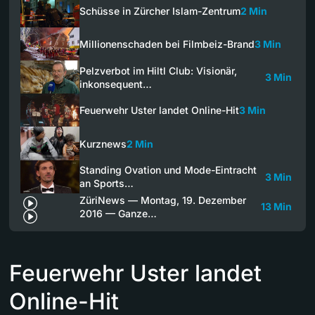
Schüsse in Zürcher Islam-Zentrum
2 Min
Millionenschaden bei Filmbeiz-Brand
3 Min
Pelzverbot im Hiltl Club: Visionär,
3 Min
inkonsequent…
Feuerwehr Uster landet Online-Hit
3 Min
Kurznews
2 Min
Standing Ovation und Mode-Eintracht
3 Min
an Sports…
ZüriNews — Montag, 19. Dezember
13 Min
2016 — Ganze…
Feuerwehr Uster landet
Online-Hit