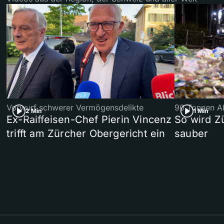
Vorwurf schwerer Vermögensdelikte
90 Tonnen Ab
2 Min
1 Min
Ex-Raiffeisen-Chef Pierin Vincenz
So wird Z
trifft am Zürcher Obergericht ein
sauber