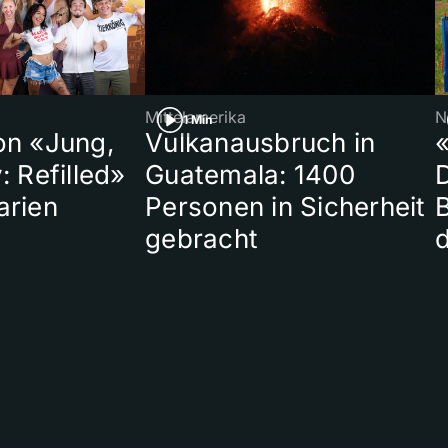
Mittelamerika
N
1 Min
on «Jung,
Vulkanausbruch in
«
: Refilled»
Guatemala: 1400
arien
Personen in Sicherheit
gebracht