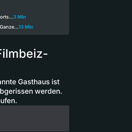
ports…
3 Min
— Ganze…
13 Min
Filmbeiz-
nnte Gasthaus ist
abgerissen werden.
ufen.