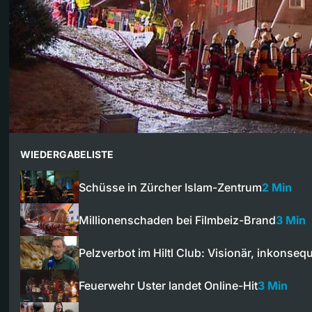
WIEDERGABELISTE
Schüsse in Zürcher Islam-Zentrum
2 Min
Millionenschaden bei Filmbeiz-Brand
3 Min
Pelzverbot im Hiltl Club: Visionär, inkonse
Feuerwehr Uster landet Online-Hit
3 Min