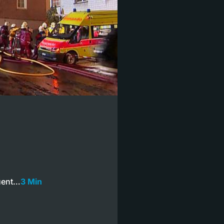
quent…
3 Min