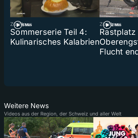
ZüriNews
ZüriNews
5 Min
2 Min
Sommerserie Teil 4:
Rastplatz
Kulinarisches Kalabrien
Oberengst
Flucht end
Weitere News
Videos aus der Region, der Schweiz und aller Welt