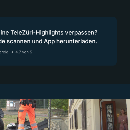
eine TeleZüri-Highlights verpassen?
de scannen und App herunterladen.
roid: ★ 4.7 von 5