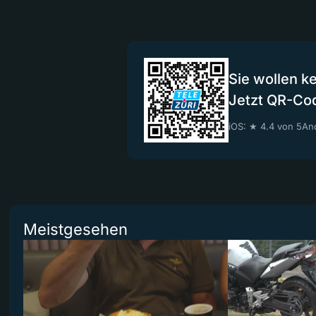
Sie wollen k
Jetzt QR-Co
iOS: ★ 4.4 von 5
And
Meistgesehen