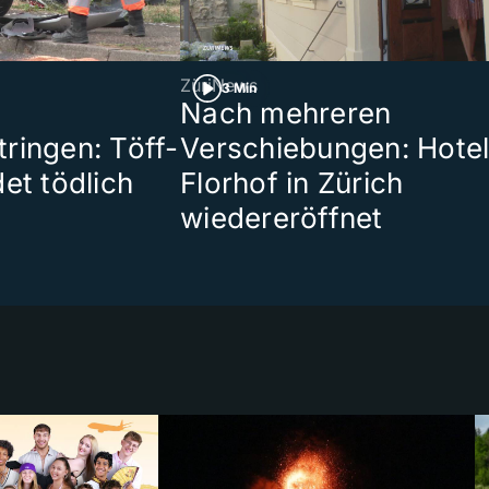
ZüriNews
3 Min
Nach mehreren
ringen: Töff-
Verschiebungen: Hote
et tödlich
Florhof in Zürich
wiedereröffnet