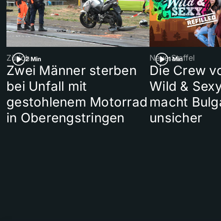
Zürich
Neue Staffel
2 Min
1 Min
Zwei Männer sterben
Die Crew v
bei Unfall mit
Wild & Sexy
gestohlenem Motorrad
macht Bulg
in Oberengstringen
unsicher