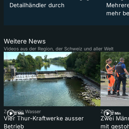
Detailhändler durch
Mehrere
mehr be
Weitere News
Videos aus der Region, der Schweiz und aller Welt
Zu wenig Wasser
Zürich
2 Min
2 Min
Vier Thur-Kraftwerke ausser
Zwei Männ
Betrieb
mit gesto