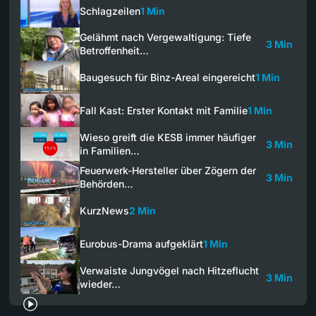
Schlagzeilen
1 Min
Gelähmt nach Vergewaltigung: Tiefe
3 Min
Betroffenheit…
Baugesuch für Binz-Areal eingereicht
1 Min
Fall Kast: Erster Kontakt mit Familie
1 Min
Wieso greift die KESB immer häufiger
3 Min
in Familien…
Feuerwerk-Hersteller über Zögern der
3 Min
Behörden…
KurzNews
2 Min
Eurobus-Drama aufgeklärt
1 Min
Verwaiste Jungvögel nach Hitzeflucht
3 Min
wieder…