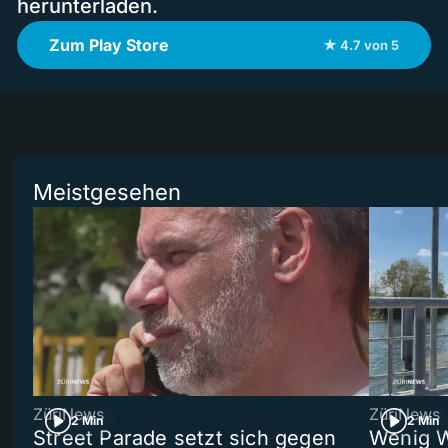
herunterladen.
Zum Play Store
★ 4.7 von 5
Meistgesehen
ZüriNews
ZüriNews
2 Min
2 Min
Street Parade setzt sich gegen
Wenig W