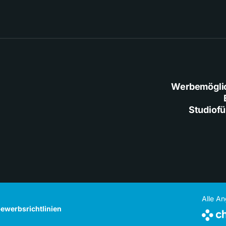
Werbemögli
Studiof
Alle A
ewerbsrichtlinien