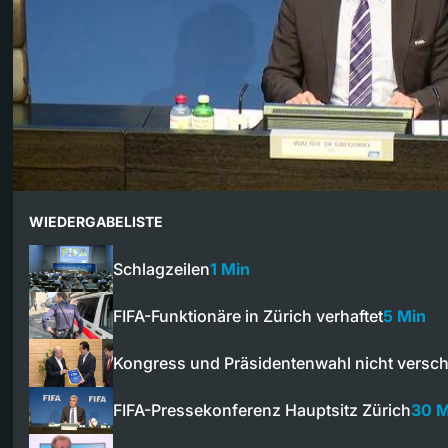
WIEDERGABELISTE
Schlagzeilen
1 Min
FIFA-Funktionäre in Zürich verhaftet
5 Min
Kongress und Präsidentenwahl nicht versc
FIFA-Pressekonferenz Hauptsitz Zürich
30 M