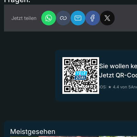
Jetzt teilen
Sie wollen k
Jetzt QR-Co
iOS: ★ 4.4 von 5
And
Meistgesehen