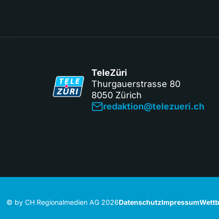
TeleZüri
Thurgauerstrasse 80
8050 Zürich
redaktion@telezueri.ch
© by CH Regionalmedien AG 2026
Datenschutz
Impressum
Wettb