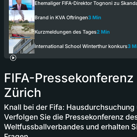
Ehemaliger FIFA-Direktor Tognoni zu Skand
Brand in KVA Oftringen
3 Min
Kurzmeldungen des Tages
2 Min
International School Winterthur konkurs
3 M
FIFA-Pressekonferenz 
Zürich
Knall bei der Fifa: Hausdurchsuchung
Verfolgen Sie die Pressekonferenz de
Weltfussballverbandes und erhalten Si
Fragen.