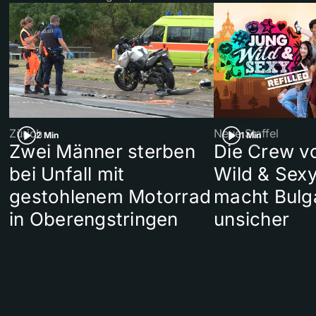
Zürich
Neue Staffel
2 Min
1 Min
Zwei Männer sterben
Die Crew v
bei Unfall mit
Wild & Sexy
gestohlenem Motorrad
macht Bulg
in Oberengstringen
unsicher