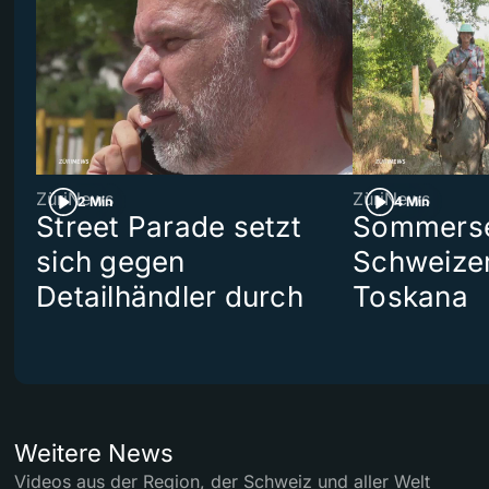
ZüriNews
ZüriNews
2 Min
4 Min
Street Parade setzt
Sommerser
sich gegen
Schweizer
Detailhändler durch
Toskana
Weitere News
Videos aus der Region, der Schweiz und aller Welt