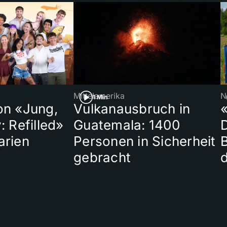
Mittelamerika
N
1 Min
on «Jung,
Vulkanausbruch in
«
: Refilled»
Guatemala: 1400
arien
Personen in Sicherheit
gebracht