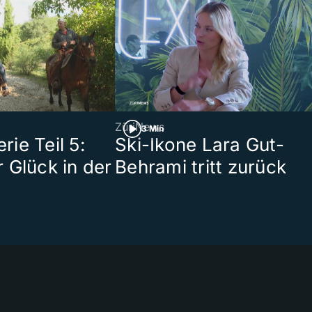
ZüriNews
3 Min
ie Teil 5:
Ski-Ikone Lara Gut-
 Glück in der
Behrami tritt zurück