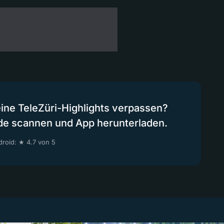
eine TeleZüri-Highlights verpassen?
de scannen und App herunterladen.
roid: ★ 4.7 von 5