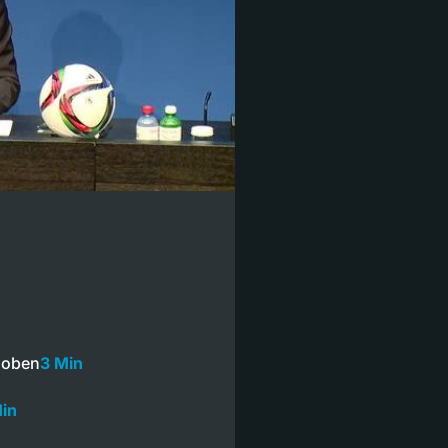
hoben
3 Min
in