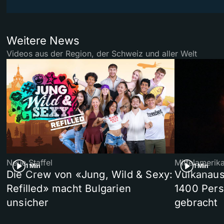
Weitere News
Videos aus der Region, der Schweiz und aller Welt
Neue Staffel
Mittelamerik
1 Min
1 Min
Die Crew von «Jung, Wild & Sexy:
Vulkanaus
Refilled» macht Bulgarien
1400 Pers
unsicher
gebracht