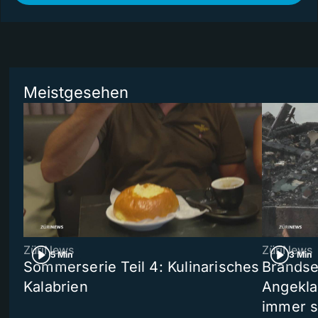
Meistgesehen
ZüriNews
ZüriNews
5 Min
3 Min
Sommerserie Teil 4: Kulinarisches
Brandse
Kalabrien
Angekla
immer s