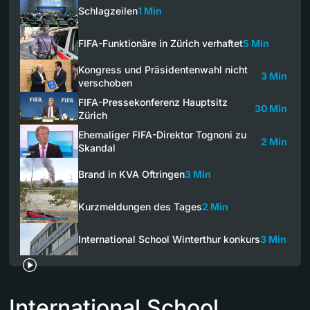
Schlagzeilen
1 Min
FIFA-Funktionäre in Zürich verhaftet
5 Min
Kongress und Präsidentenwahl nicht
3 Min
verschoben
FIFA-Pressekonferenz Hauptsitz
30 Min
Zürich
Ehemaliger FIFA-Direktor Tognoni zu
2 Min
Skandal
Brand in KVA Oftringen
3 Min
Kurzmeldungen des Tages
2 Min
International School Winterthur konkurs
3 Min
International School