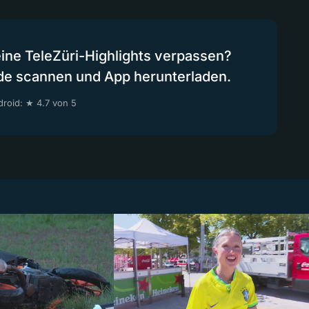
eine TeleZüri-Highlights verpassen?
de scannen und App herunterladen.
roid: ★ 4.7 von 5