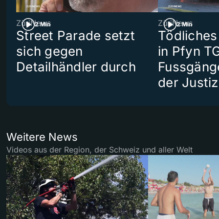
ZüriNews
ZüriNews
2 Min
2 Min
Street Parade setzt
Tödliches
sich gegen
in Pfyn TG
Detailhändler durch
Fussgäng
der Justiz
Weitere News
Videos aus der Region, der Schweiz und aller Welt