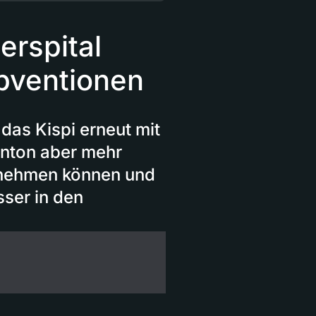
erspital
bventionen
das Kispi erneut mit
Kanton aber mehr
g nehmen können und
sser in den