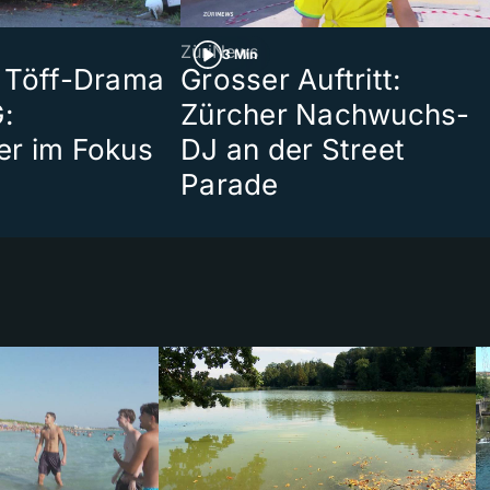
ZüriNews
3 Min
 Töff-Drama
Grosser Auftritt:
:
Zürcher Nachwuchs-
er im Fokus
DJ an der Street
Parade