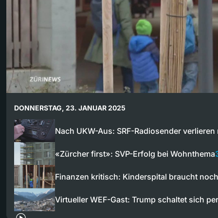
DONNERSTAG, 23. JANUAR 2025
Nach UKW-Aus: SRF-Radiosender verlieren
«Zürcher first»: SVP-Erfolg bei Wohnthema
Finanzen kritisch: Kinderspital braucht no
Virtueller WEF-Gast: Trump schaltet sich pe