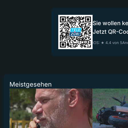
Sie wollen k
Jetzt QR-Co
iOS: ★ 4.4 von 5
And
Meistgesehen