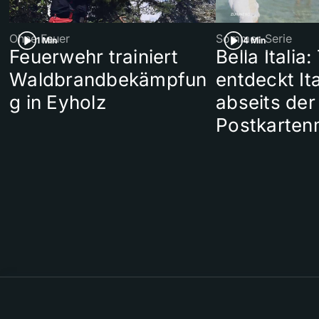
Ohne Feuer
Sommer-Serie
1 Min
4 Min
Feuerwehr trainiert
Bella Italia:
Waldbrandbekämpfun
entdeckt Ita
g in Eyholz
abseits der
Postkarten