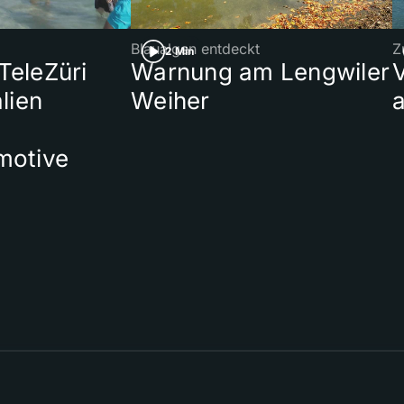
Blaualgen entdeckt
Z
2 Min
 TeleZüri
Warnung am Lengwiler
lien
Weiher
a
motive