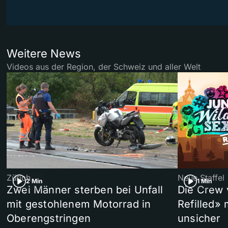
Weitere News
Videos aus der Region, der Schweiz und aller Welt
Zürich
Neue Staffel
2 Min
1 Min
Zwei Männer sterben bei Unfall
Die Crew 
mit gestohlenem Motorrad in
Refilled»
Oberengstringen
unsicher