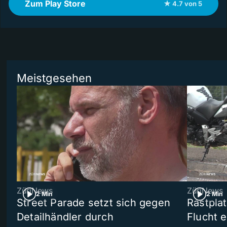
Zum Play Store
★ 4.7 von 5
Meistgesehen
ZüriNews
ZüriNews
2 Min
2 Min
Street Parade setzt sich gegen
Rastpla
Detailhändler durch
Flucht e