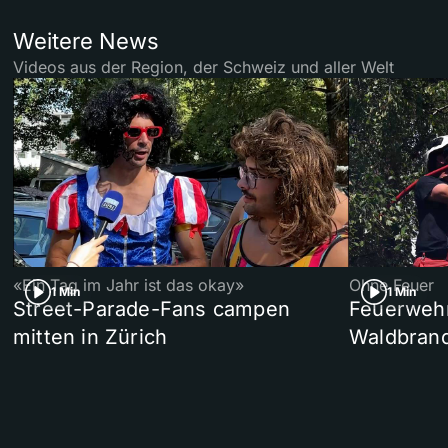
Weitere News
Videos aus der Region, der Schweiz und aller Welt
«Ein Tag im Jahr ist das okay»
Ohne Feuer
1 Min
1 Min
Street-Parade-Fans campen
Feuerwehr 
mitten in Zürich
Waldbrand