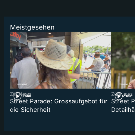
Meistgesehen
ZüriNews
ZüriNews
3 Min
2 Min
Street Parade: Grossaufgebot für
Street 
die Sicherheit
Detailh