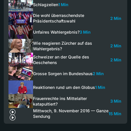
Schlagzeilen
1 Min
Die wohl überraschendste
2 Min
Präsidentschaftswahl
Unfaires Wahlergebnis?
3 Min
Wie reagieren Zürcher auf das
2 Min
Wahlergebnis?
Schweizer an der Quelle des
2 Min
Geschehens
Grosse Sorgen im Bundeshaus
2 Min
Reaktionen rund um den Globus
1 Min
Frauenrechte ins Mittelalter
3 Min
katapultiert?
Mittwoch, 9. November 2016 — Ganze
15 Min
Sendung