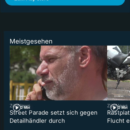
Meistgesehen
ZüriNews
ZüriNews
2 Min
2 Min
Street Parade setzt sich gegen
Rastpla
Detailhändler durch
Flucht e