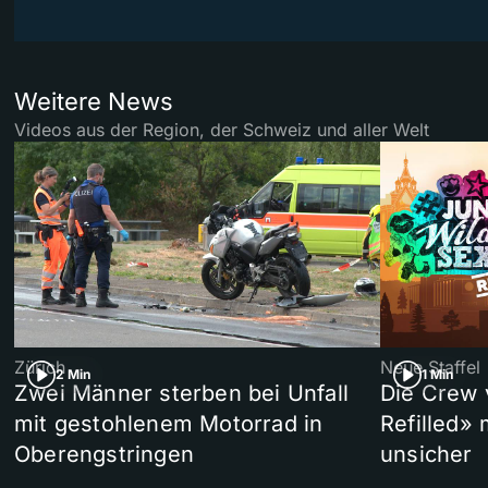
Weitere News
Videos aus der Region, der Schweiz und aller Welt
Zürich
Neue Staffel
2 Min
1 Min
Zwei Männer sterben bei Unfall
Die Crew 
mit gestohlenem Motorrad in
Refilled»
Oberengstringen
unsicher