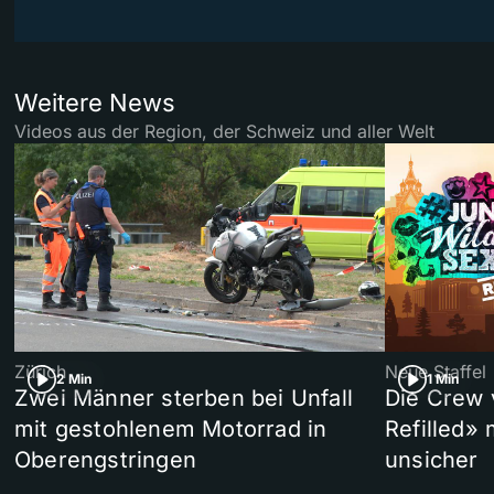
Weitere News
Videos aus der Region, der Schweiz und aller Welt
Zürich
Neue Staffel
2 Min
1 Min
Zwei Männer sterben bei Unfall
Die Crew 
mit gestohlenem Motorrad in
Refilled»
Oberengstringen
unsicher