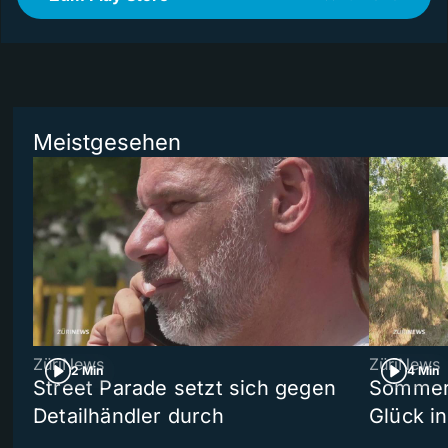
Meistgesehen
ZüriNews
ZüriNews
2 Min
4 Min
Street Parade setzt sich gegen
Sommers
Detailhändler durch
Glück i