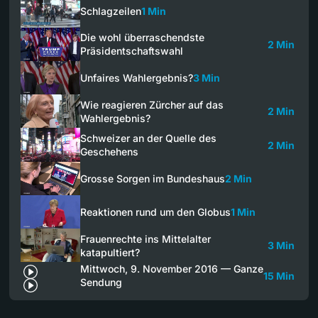
Schlagzeilen
1 Min
Die wohl überraschendste
2 Min
Präsidentschaftswahl
Unfaires Wahlergebnis?
3 Min
Wie reagieren Zürcher auf das
2 Min
Wahlergebnis?
Schweizer an der Quelle des
2 Min
Geschehens
Grosse Sorgen im Bundeshaus
2 Min
Reaktionen rund um den Globus
1 Min
Frauenrechte ins Mittelalter
3 Min
katapultiert?
Mittwoch, 9. November 2016 — Ganze
15 Min
Sendung