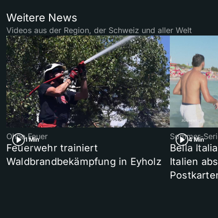
Weitere News
Videos aus der Region, der Schweiz und aller Welt
Ohne Feuer
Sommer-Seri
1 Min
4 Min
Feuerwehr trainiert
Bella Ital
Waldbrandbekämpfung in Eyholz
Italien ab
Postkarte