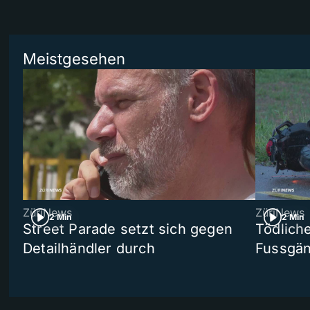
Meistgesehen
ZüriNews
ZüriNews
2 Min
2 Min
Street Parade setzt sich gegen
Tödlich
Detailhändler durch
Fussgän