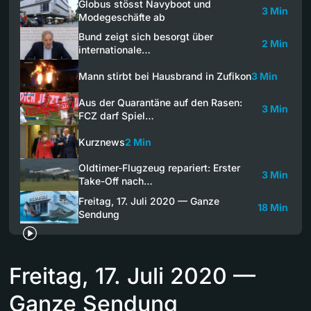
Globus stösst Navyboot und
3 Min
Modegeschäfte ab
Bund zeigt sich besorgt über
2 Min
internationale…
Mann stirbt bei Hausbrand in Zufikon
3 Min
Aus der Quarantäne auf den Rasen:
3 Min
FCZ darf Spiel…
Kurznews
2 Min
Oldtimer-Flugzeug repariert: Erster
3 Min
Take-Off nach…
Freitag, 17. Juli 2020 — Ganze
18 Min
Sendung
Freitag, 17. Juli 2020 —
Ganze Sendung