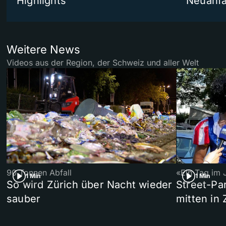
Highlights
Neuanf
Weitere News
Videos aus der Region, der Schweiz und aller Welt
90 Tonnen Abfall
«Ein Tag im 
1 Min
1 Min
So wird Zürich über Nacht wieder
Street-P
sauber
mitten in 