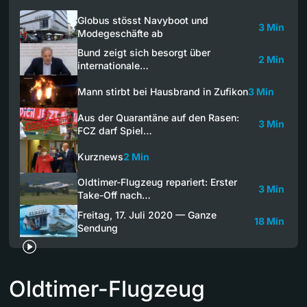
Globus stösst Navyboot und
3 Min
Modegeschäfte ab
Bund zeigt sich besorgt über
2 Min
internationale…
Mann stirbt bei Hausbrand in Zufikon
3 Min
Aus der Quarantäne auf den Rasen:
3 Min
FCZ darf Spiel…
Kurznews
2 Min
Oldtimer-Flugzeug repariert: Erster
3 Min
Take-Off nach…
Freitag, 17. Juli 2020 — Ganze
18 Min
Sendung
Oldtimer-Flugzeug