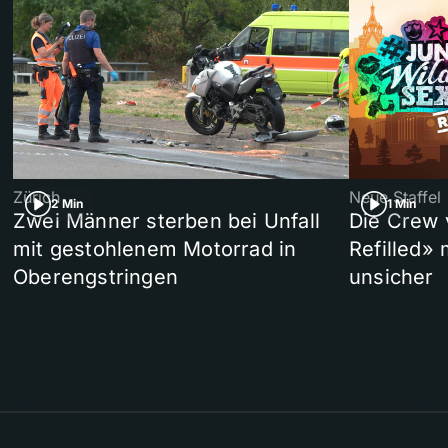
Zürich
Neue Staffel
2 Min
1 Min
Zwei Männer sterben bei Unfall
Die Crew 
mit gestohlenem Motorrad in
Refilled»
Oberengstringen
unsicher