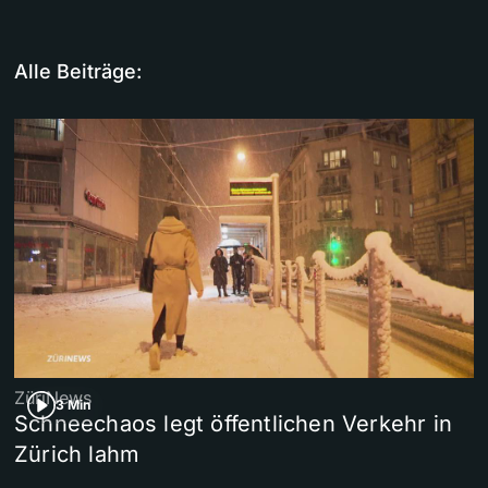
Alle Beiträge:
ZüriNews
3 Min
Schneechaos legt öffentlichen Verkehr in
Zürich lahm