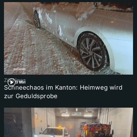
ZüriNews
3 Min
Schneechaos im Kanton: Heimweg wird
zur Geduldsprobe