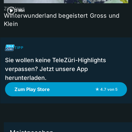
ZüriNews
3 Min
Winterwunderland begeistert Gross und
Klein
TIPP
Sie wollen keine TeleZüri-Highlights
verpassen? Jetzt unsere App
herunterladen.
Zum Play Store
★ 4.7 von 5