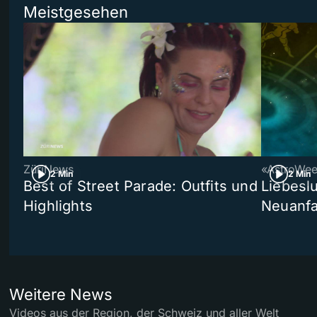
Meistgesehen
ZüriNews
«AstroWe
2 Min
2 Min
Best of Street Parade: Outfits und
Liebeslu
Highlights
Neuanf
Weitere News
Videos aus der Region, der Schweiz und aller Welt