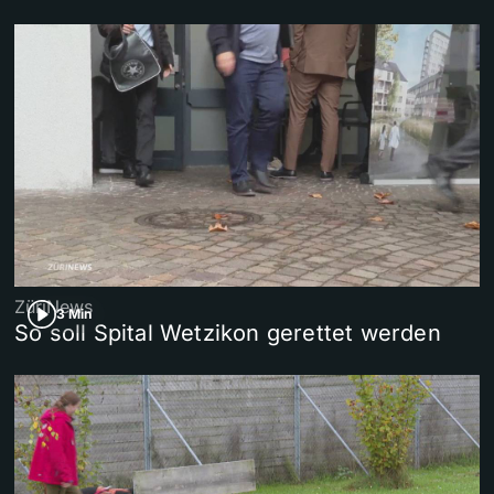
ZüriNews
3 Min
So soll Spital Wetzikon gerettet werden