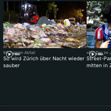
90 Tonnen Abfall
«Ein Tag im 
1 Min
1 Min
So wird Zürich über Nacht wieder
Street-P
sauber
mitten in 