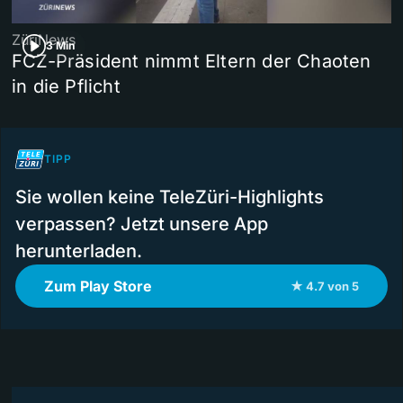
ZüriNews
3 Min
FCZ-Präsident nimmt Eltern der Chaoten
in die Pflicht
TIPP
Sie wollen keine TeleZüri-Highlights
verpassen? Jetzt unsere App
herunterladen.
Zum Play Store
★ 4.7 von 5