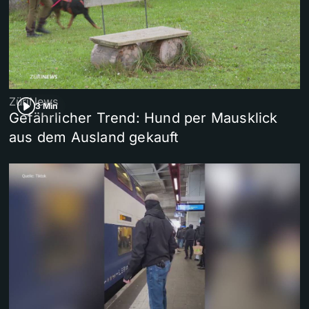
ZüriNews
3 Min
Gefährlicher Trend: Hund per Mausklick
aus dem Ausland gekauft