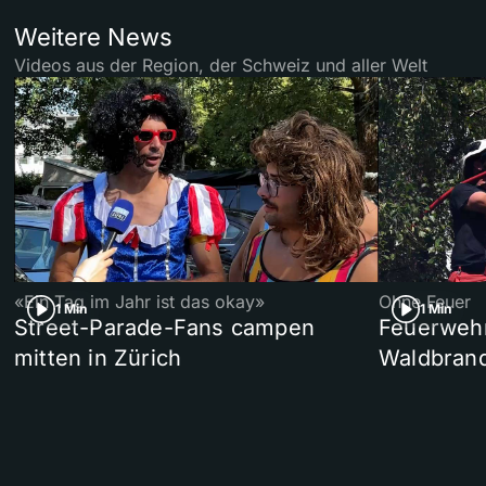
Weitere News
Videos aus der Region, der Schweiz und aller Welt
«Ein Tag im Jahr ist das okay»
Ohne Feuer
1 Min
1 Min
Street-Parade-Fans campen
Feuerwehr 
mitten in Zürich
Waldbrand