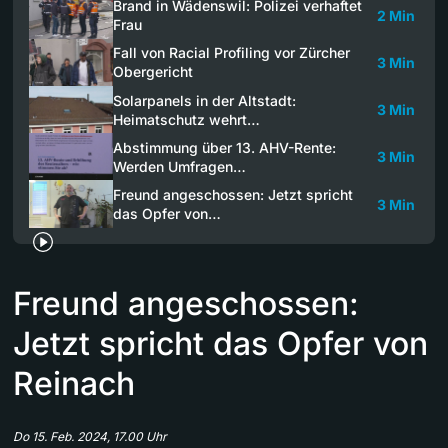
Brand in Wädenswil: Polizei verhaftet
2 Min
Frau
Fall von Racial Profiling vor Zürcher
3 Min
Obergericht
Solarpanels in der Altstadt:
3 Min
Heimatschutz wehrt…
Abstimmung über 13. AHV-Rente:
3 Min
Werden Umfragen…
Freund angeschossen: Jetzt spricht
3 Min
das Opfer von…
Freund angeschossen:
Jetzt spricht das Opfer von
Reinach
Do 15. Feb. 2024, 17.00 Uhr