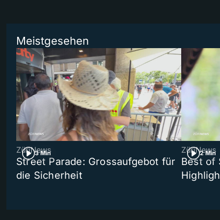
Meistgesehen
ZüriNews
ZüriNews
3 Min
2 Min
Street Parade: Grossaufgebot für
Best of 
die Sicherheit
Highligh