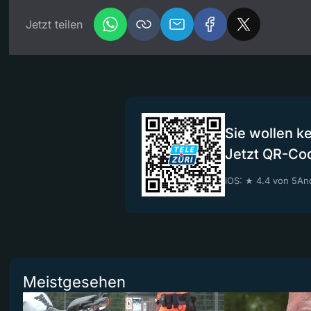
Jetzt teilen
Sie wollen k
Jetzt QR-Co
iOS: ★ 4.4 von 5
And
Meistgesehen