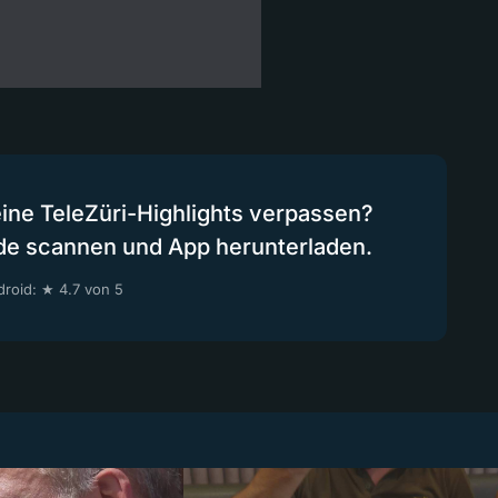
eine TeleZüri-Highlights verpassen?
de scannen und App herunterladen.
roid: ★ 4.7 von 5