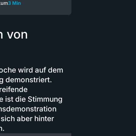
ikum
3 Min
n von
Woche wird auf dem
 demonstriert.
reifende
te ist die Stimmung
densdemonstration
sich aber hinter
n.