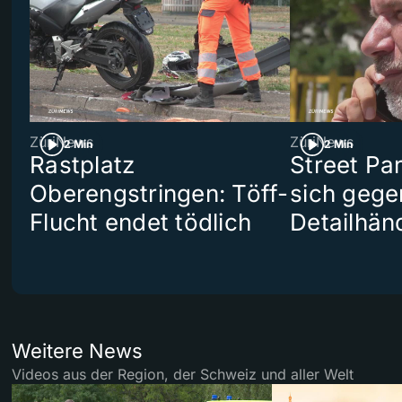
ZüriNews
ZüriNews
2 Min
2 Min
Rastplatz
Street Pa
Oberengstringen: Töff-
sich gege
Flucht endet tödlich
Detailhän
Weitere News
Videos aus der Region, der Schweiz und aller Welt