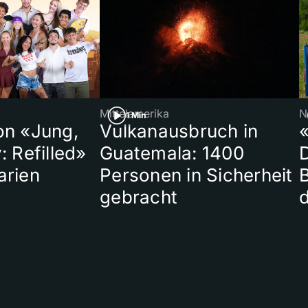
Mittelamerika
N
1 Min
on «Jung,
Vulkanausbruch in
«
: Refilled»
Guatemala: 1400
arien
Personen in Sicherheit
gebracht