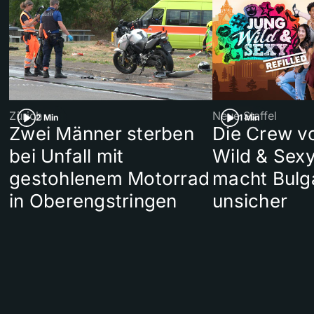
Zürich
Neue Staffel
2 Min
1 Min
Zwei Männer sterben
Die Crew v
bei Unfall mit
Wild & Sexy
gestohlenem Motorrad
macht Bulg
in Oberengstringen
unsicher