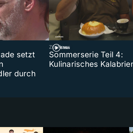
ZüriNews
5 Min
rade setzt
Sommerserie Teil 4:
n
Kulinarisches Kalabrie
dler durch