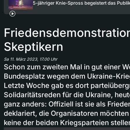
5-jähriger Knie-Spross begeistert das Publ
Friedensdemonstratio
Skeptikern
Sa 11. März 2023, 17.00 Uhr
Schon zum zweiten Mal in gut einer 
Bundesplatz wegen dem Ukraine-Krieg
Letzte Woche gab es dort parteiüberg
Solidaritätsreden für die Ukraine, heu
ganz anders: Offiziell ist sie als Frie
deklariert, die Organisatoren möchten 
keine der beiden Kriegsparteien stelle