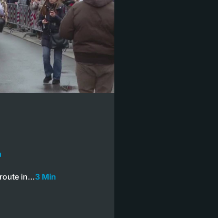
n
route in…
3 Min