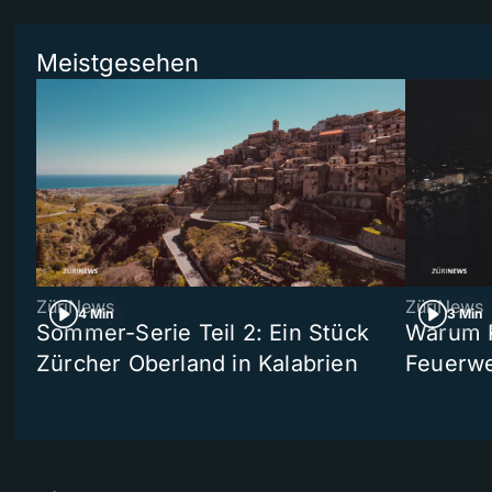
Meistgesehen
ZüriNews
ZüriNews
4 Min
3 Min
Sommer-Serie Teil 2: Ein Stück
Warum R
Zürcher Oberland in Kalabrien
Feuerwe