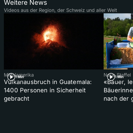
Weitere News
Videos aus der Region, der Schweiz und aller Welt
Mittelamerika
Neue Staffel
1 Min
1 Min
Vulkanausbruch in Guatemala:
«Bauer, l
1400 Personen in Sicherheit
Bäuerinne
gebracht
nach der 