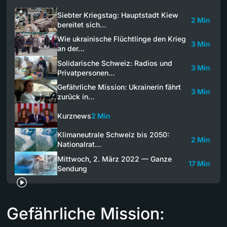
Siebter Kriegstag: Hauptstadt Kiew
2 Min
bereitet sich…
Wie ukrainische Flüchtlinge den Krieg
3 Min
an der…
Solidarische Schweiz: Radios und
3 Min
Privatpersonen…
Gefährliche Mission: Ukrainerin fährt
3 Min
zurück in…
Kurznews
2 Min
Klimaneutrale Schweiz bis 2050:
2 Min
Nationalrat…
Mittwoch, 2. März 2022 — Ganze
17 Min
Sendung
Gefährliche Mission: