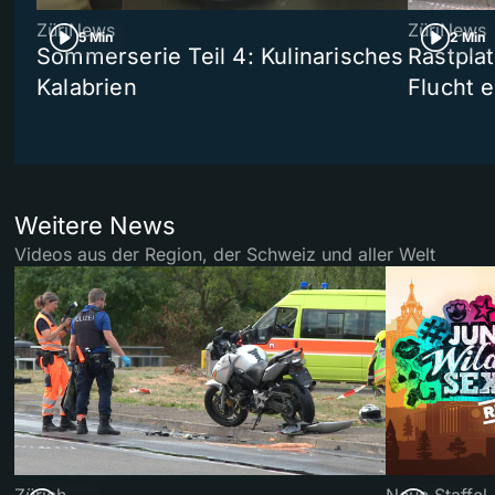
ZüriNews
ZüriNews
5 Min
2 Min
Sommerserie Teil 4: Kulinarisches
Rastpla
Kalabrien
Flucht e
Weitere News
Videos aus der Region, der Schweiz und aller Welt