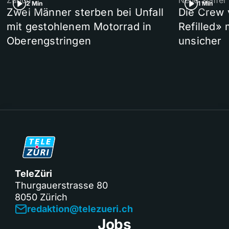
Zürich
Neue Staffel
2 Min
1 Min
Zwei Männer sterben bei Unfall
Die Crew 
mit gestohlenem Motorrad in
Refilled»
Oberengstringen
unsicher
TeleZüri
Thurgauerstrasse 80
8050 Zürich
redaktion@telezueri.ch
Jobs