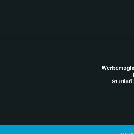
Werbemögli
Studiof