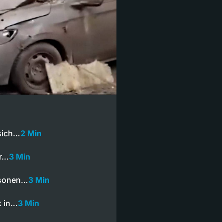
 sich…
2 Min
er…
3 Min
rsonen…
3 Min
k in…
3 Min