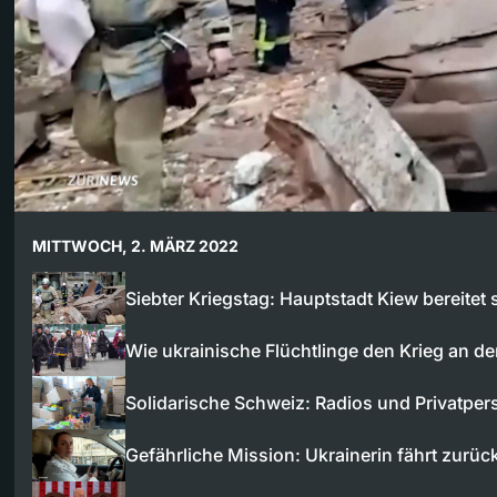
MITTWOCH, 2. MÄRZ 2022
Siebter Kriegstag: Hauptstadt Kiew bereitet
Wie ukrainische Flüchtlinge den Krieg an d
Solidarische Schweiz: Radios und Privatpe
Gefährliche Mission: Ukrainerin fährt zurüc