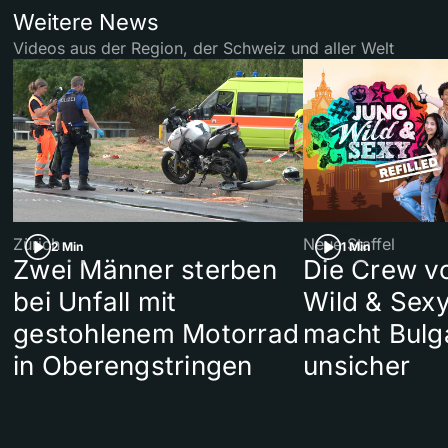
Weitere News
Videos aus der Region, der Schweiz und aller Welt
Zürich
Neue Staffel
2 Min
1 Min
Zwei Männer sterben
Die Crew v
bei Unfall mit
Wild & Sexy
gestohlenem Motorrad
macht Bulg
in Oberengstringen
unsicher