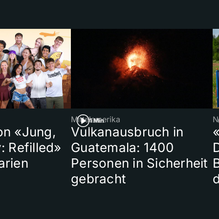
Mittelamerika
N
1 Min
on «Jung,
Vulkanausbruch in
«
: Refilled»
Guatemala: 1400
arien
Personen in Sicherheit
gebracht