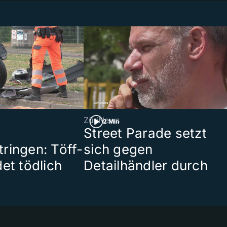
ZüriNews
2 Min
Street Parade setzt
ringen: Töff-
sich gegen
et tödlich
Detailhändler durch