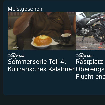
Meistgesehen
ZüriNews
ZüriNews
5 Min
2 Min
Sommerserie Teil 4:
Rastplatz
Kulinarisches Kalabrien
Oberengst
Flucht end