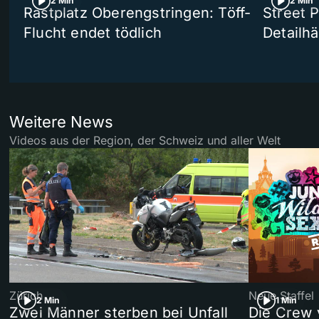
2 Min
2 Min
Rastplatz Oberengstringen: Töff-
Street 
Flucht endet tödlich
Detailh
Weitere News
Videos aus der Region, der Schweiz und aller Welt
Zürich
Neue Staffel
2 Min
1 Min
Zwei Männer sterben bei Unfall
Die Crew 