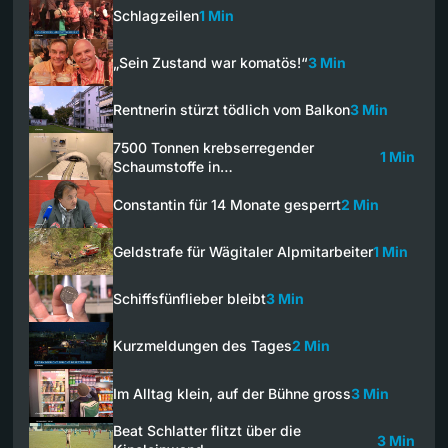
Schlagzeilen
1 Min
„Sein Zustand war komatös!“
3 Min
Rentnerin stürzt tödlich vom Balkon
3 Min
7500 Tonnen krebserregender
1 Min
Schaumstoffe in…
Constantin für 14 Monate gesperrt
2 Min
Geldstrafe für Wägitaler Alpmitarbeiter
1 Min
Schiffsfünflieber bleibt
3 Min
Kurzmeldungen des Tages
2 Min
Im Alltag klein, auf der Bühne gross
3 Min
Beat Schlatter flitzt über die
3 Min