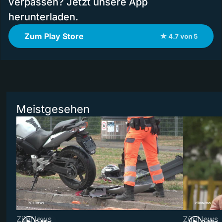
verpassen? Jetzt unsere App
herunterladen.
Zum Play Store
★ 4.7 von 5
Meistgesehen
ZüriNews
ZüriNews