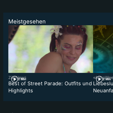
Meistgesehen
ZüriNews
«AstroWe
2 Min
2 Min
Best of Street Parade: Outfits und
Liebeslu
Highlights
Neuanf