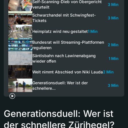
Self-Scanning-Dieb von Obergericht
3 Min
verurteilt
Schwarzhandel mit Schwingfest-
3 Min
Tickets
Heimplatz wird neu gestaltet
1 Min
Bundesrat will Streaming-Plattformen
2 Min
regulieren
Säntisbahn nach Lawinenabgang
1 Min
wieder offen
Welt nimmt Abschied von Niki Lauda
2 Min
Generationsduell: Wer ist der
3 Min
schnellere…
Generationsduell: Wer ist
der schnellere Zürihegel?