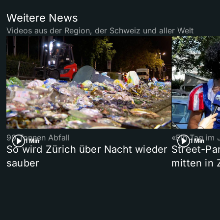
Weitere News
Videos aus der Region, der Schweiz und aller Welt
90 Tonnen Abfall
«Ein Tag im 
1 Min
1 Min
So wird Zürich über Nacht wieder
Street-P
sauber
mitten in 