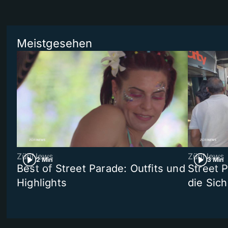
Meistgesehen
ZüriNews
ZüriNews
2 Min
3 Min
Best of Street Parade: Outfits und
Street 
Highlights
die Sich