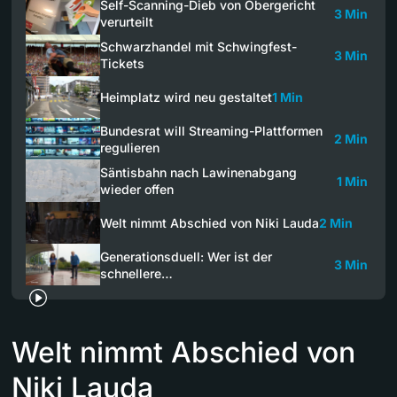
Self-Scanning-Dieb von Obergericht
3 Min
verurteilt
Schwarzhandel mit Schwingfest-
3 Min
Tickets
Heimplatz wird neu gestaltet
1 Min
Bundesrat will Streaming-Plattformen
2 Min
regulieren
Säntisbahn nach Lawinenabgang
1 Min
wieder offen
Welt nimmt Abschied von Niki Lauda
2 Min
Generationsduell: Wer ist der
3 Min
schnellere…
Welt nimmt Abschied von
Niki Lauda