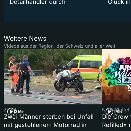
Detailhändler durch
Glück i
Weitere News
Videos aus der Region, der Schweiz und aller Welt
Zürich
Neue Staffel
2 Min
1 Min
Zwei Männer sterben bei Unfall
Die Crew 
mit gestohlenem Motorrad in
Refilled»