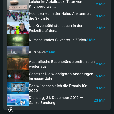
Leiche im Abfallsack: Toter von
2 Min
Kirchberg war…
Hochbetrieb in der Höhe: Ansturm auf
3 Min
die Skipiste
Urs Kryenbühl steht auch in der
2 Min
Freizeit auf den…
Klimaneutrales Silvester in Zürich
3 Min
Kurznews
2 Min
Australische Buschbrände breiten sich
2 Min
weiter aus
Gesetze: Die wichtigsten Änderungen
5 Min
im neuen Jahr
Das wünschen sich die Promis für
3 Min
2020
Dienstag, 31. Dezember 2019 —
23 Min
Ganze Sendung