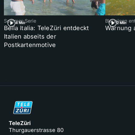
Sommer-Serie
Blaualgen en
4 Min
2 Min
Bella Italia: TeleZüri entdeckt
Warnung 
Italien abseits der
Postkartenmotive
TeleZüri
Thurgauerstrasse 80