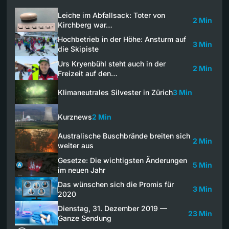
Leiche im Abfallsack: Toter von
2 Min
Kirchberg war…
Hochbetrieb in der Höhe: Ansturm auf
3 Min
die Skipiste
Urs Kryenbühl steht auch in der
2 Min
Freizeit auf den…
Klimaneutrales Silvester in Zürich
3 Min
Kurznews
2 Min
Australische Buschbrände breiten sich
2 Min
weiter aus
Gesetze: Die wichtigsten Änderungen
5 Min
im neuen Jahr
Das wünschen sich die Promis für
3 Min
2020
Dienstag, 31. Dezember 2019 —
23 Min
Ganze Sendung