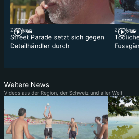
ZüriNews
ZüriNews
2 Min
2 Min
Street Parade setzt sich gegen
Tödlich
Detailhändler durch
Fussgän
Weitere News
Videos aus der Region, der Schweiz und aller Welt