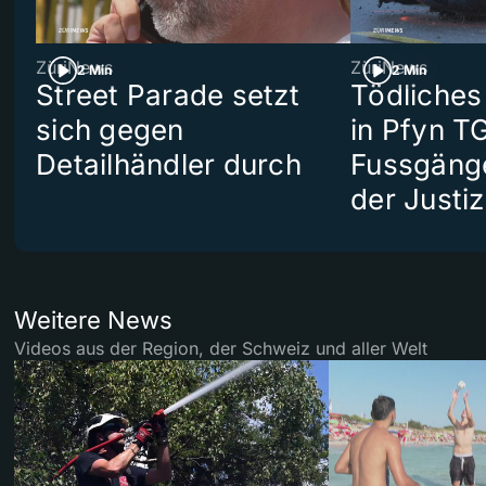
ZüriNews
ZüriNews
2 Min
2 Min
Street Parade setzt
Tödliches
sich gegen
in Pfyn TG
Detailhändler durch
Fussgäng
der Justiz
Weitere News
Videos aus der Region, der Schweiz und aller Welt