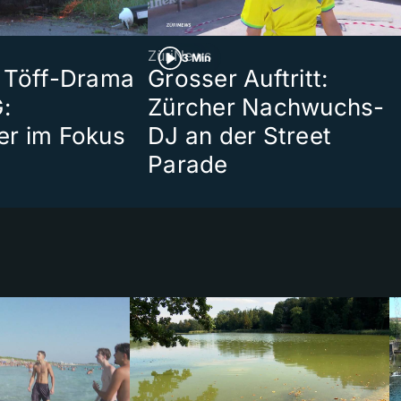
ZüriNews
3 Min
 Töff-Drama
Grosser Auftritt:
:
Zürcher Nachwuchs-
er im Fokus
DJ an der Street
Parade