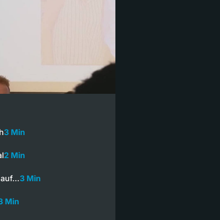
ch
3 Min
al
2 Min
 auf…
3 Min
3 Min