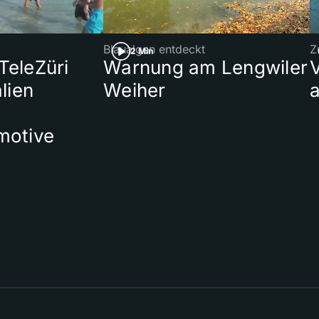
Blaualgen entdeckt
Z
2 Min
 TeleZüri
Warnung am Lengwiler
lien
Weiher
a
motive