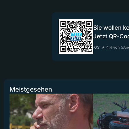
Sie wollen k
Jetzt QR-Co
iOS: ★ 4.4 von 5
And
Meistgesehen