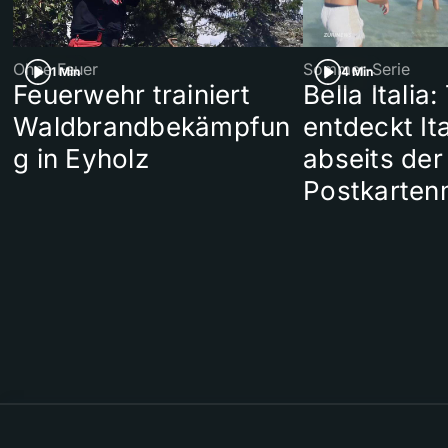
Ohne Feuer
Sommer-Serie
1 Min
4 Min
Feuerwehr trainiert
Bella Italia:
Waldbrandbekämpfun
entdeckt Ita
g in Eyholz
abseits der
Postkarten