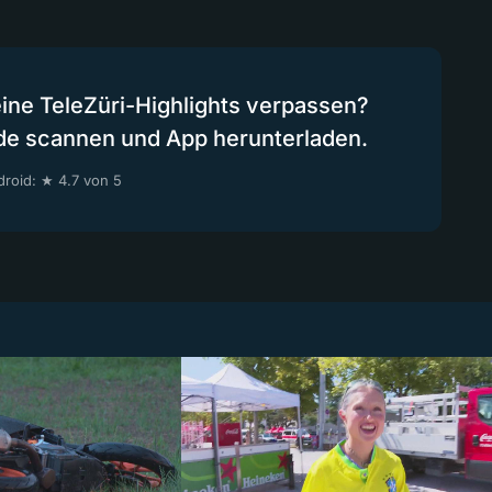
eine TeleZüri-Highlights verpassen?
de scannen und App herunterladen.
roid: ★ 4.7 von 5