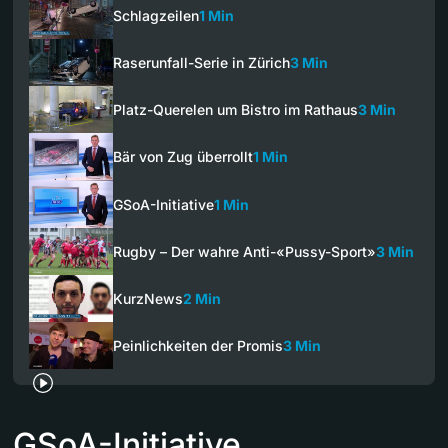
Schlagzeilen
1 Min
Raserunfall-Serie in Zürich
3 Min
Platz-Querelen um Bistro im Rathaus
3 Min
Bär von Zug überrollt
1 Min
GSoA-Initiative
1 Min
Rugby – Der wahre Anti-«Pussy-Sport»
3 Min
KurzNews
2 Min
Peinlichkeiten der Promis
3 Min
GSoA-Initiative