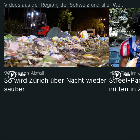
Videos aus der Region, der Schweiz und aller Welt
90 Tonnen Abfall
«Ein Tag im 
1 Min
1 Min
So wird Zürich über Nacht wieder
Street-P
sauber
mitten in 