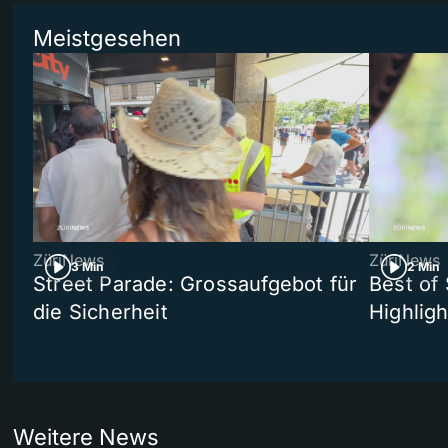
Meistgesehen
ZüriNews
ZüriNews
3 Min
2 Min
Street Parade: Grossaufgebot für
Best of 
die Sicherheit
Highligh
Weitere News