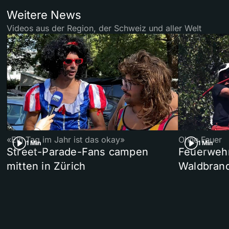
Weitere News
Videos aus der Region, der Schweiz und aller Welt
«Ein Tag im Jahr ist das okay»
Ohne Feuer
1 Min
1 Min
Street-Parade-Fans campen
Feuerwehr 
mitten in Zürich
Waldbrand