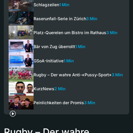
Schlagzeilen
1 Min
Raserunfall-Serie in Zürich
3 Min
Platz-Querelen um Bistro im Rathaus
3 Min
Bär von Zug überrollt
1 Min
GSoA-Initiative
1 Min
Rugby – Der wahre Anti-«Pussy-Sport»
3 Min
KurzNews
2 Min
Peinlichkeiten der Promis
3 Min
Rugby – Der wahre