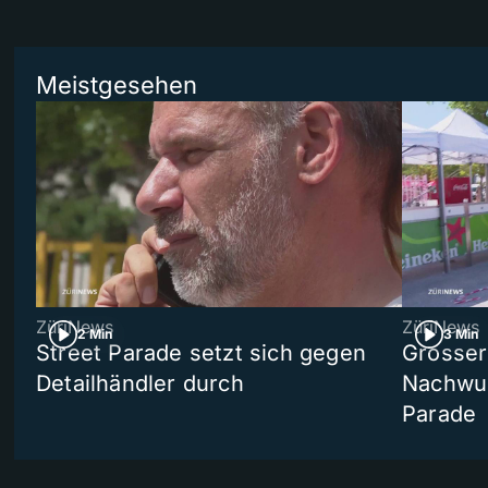
Meistgesehen
ZüriNews
ZüriNews
2 Min
3 Min
Street Parade setzt sich gegen
Grosser 
Detailhändler durch
Nachwuc
Parade