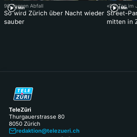
90 Tonnen Abfall
«Ein Tag im 
1 Min
1 Min
So wird Zürich über Nacht wieder
Street-P
sauber
mitten in 
TeleZüri
Thurgauerstrasse 80
8050 Zürich
redaktion@telezueri.ch