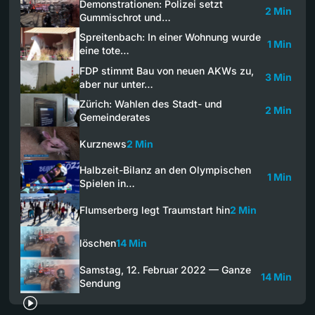
Demonstrationen: Polizei setzt
2 Min
Gummischrot und…
Spreitenbach: In einer Wohnung wurde
1 Min
eine tote…
FDP stimmt Bau von neuen AKWs zu,
3 Min
aber nur unter…
Zürich: Wahlen des Stadt- und
2 Min
Gemeinderates
Kurznews
2 Min
Halbzeit-Bilanz an den Olympischen
1 Min
Spielen in…
Flumserberg legt Traumstart hin
2 Min
löschen
14 Min
Samstag, 12. Februar 2022 — Ganze
14 Min
Sendung