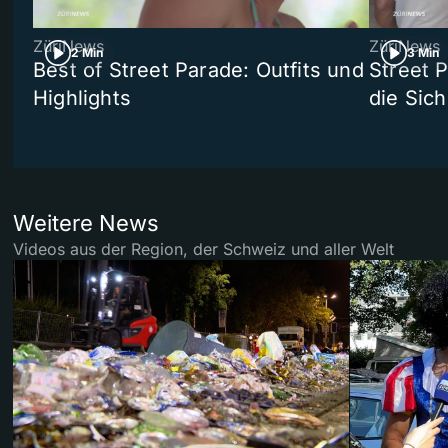
ZüriNews
ZüriNews
2 Min
3 Min
Best of Street Parade: Outfits und
Street 
Highlights
die Sich
Weitere News
Videos aus der Region, der Schweiz und aller Welt