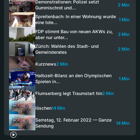
Demonstrationen: Polizei setzt
2 Min
Gummischrot und…
Spreitenbach: In einer Wohnung wurde
1 Min
eine tote…
FDP stimmt Bau von neuen AKWs zu,
3 Min
aber nur unter…
Zürich: Wahlen des Stadt- und
2 Min
Gemeinderates
Kurznews
2 Min
Halbzeit-Bilanz an den Olympischen
1 Min
Spielen in…
Flumserberg legt Traumstart hin
2 Min
löschen
14 Min
Samstag, 12. Februar 2022 — Ganze
14 Min
Sendung