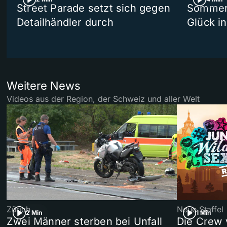
Street Parade setzt sich gegen
Sommers
Detailhändler durch
Glück i
Weitere News
Videos aus der Region, der Schweiz und aller Welt
Zürich
Neue Staffel
2 Min
1 Min
Zwei Männer sterben bei Unfall
Die Crew 