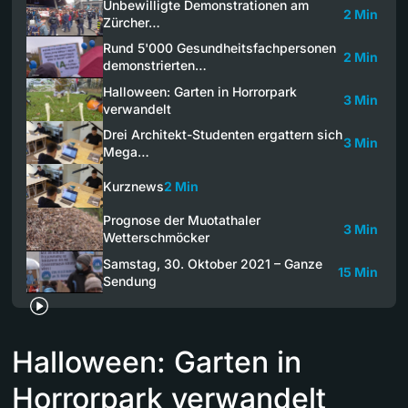
Unbewilligte Demonstrationen am
2 Min
Zürcher…
Rund 5'000 Gesundheitsfachpersonen
2 Min
demonstrierten…
Halloween: Garten in Horrorpark
3 Min
verwandelt
Drei Architekt-Studenten ergattern sich
3 Min
Mega…
Kurznews
2 Min
Prognose der Muotathaler
3 Min
Wetterschmöcker
Samstag, 30. Oktober 2021 – Ganze
15 Min
Sendung
Halloween: Garten in
Horrorpark verwandelt