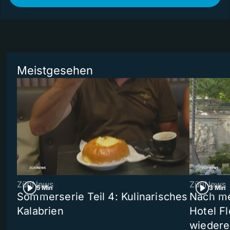
Meistgesehen
ZüriNews
ZüriNews
5 Min
3 Min
Sommerserie Teil 4: Kulinarisches
Nach me
Kalabrien
Hotel Fl
wiedere