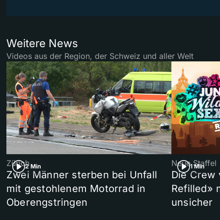
Weitere News
Videos aus der Region, der Schweiz und aller Welt
Zürich
Neue Staffel
2 Min
1 Min
Zwei Männer sterben bei Unfall
Die Crew 
mit gestohlenem Motorrad in
Refilled»
Oberengstringen
unsicher