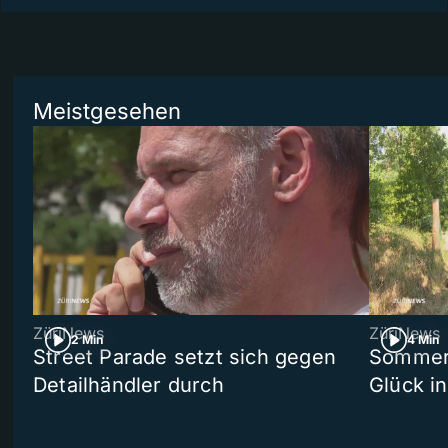
Meistgesehen
ZüriNews
ZüriNews
2 Min
4 Min
Street Parade setzt sich gegen
Sommers
Detailhändler durch
Glück i