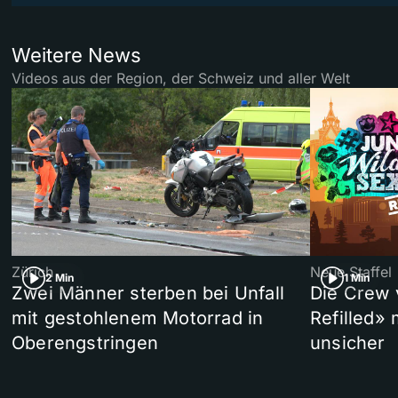
Weitere News
Videos aus der Region, der Schweiz und aller Welt
Zürich
Neue Staffel
2 Min
1 Min
Zwei Männer sterben bei Unfall
Die Crew 
mit gestohlenem Motorrad in
Refilled»
Oberengstringen
unsicher