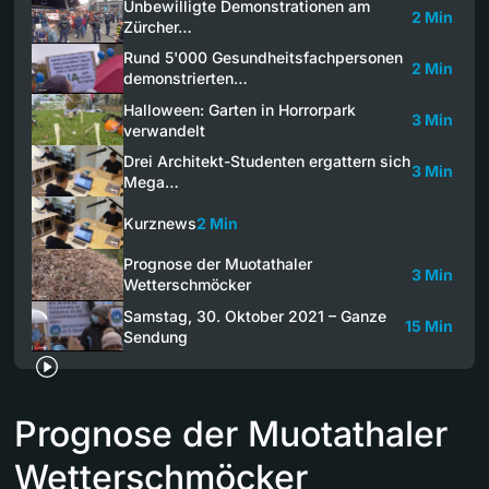
Unbewilligte Demonstrationen am
2 Min
Zürcher…
Rund 5'000 Gesundheitsfachpersonen
2 Min
demonstrierten…
Halloween: Garten in Horrorpark
3 Min
verwandelt
Drei Architekt-Studenten ergattern sich
3 Min
Mega…
Kurznews
2 Min
Prognose der Muotathaler
3 Min
Wetterschmöcker
Samstag, 30. Oktober 2021 – Ganze
15 Min
Sendung
Prognose der Muotathaler
Wetterschmöcker