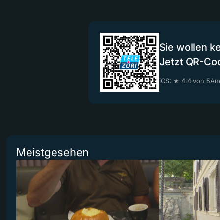
Sie wollen k
Jetzt QR-Co
iOS: ★ 4.4 von 5
And
Meistgesehen