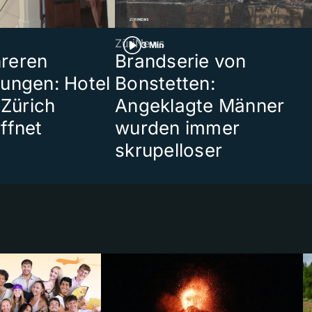
ZüriNews
3 Min
reren
Brandserie von
ungen: Hotel
Bonstetten:
 Zürich
Angeklagte Männer
ffnet
wurden immer
skrupelloser