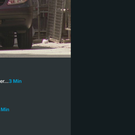
ler…
3 Min
 Min