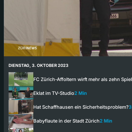
DIENSTAG, 3. OKTOBER 2023
FC Zürich-Affoltern wirft mehr als zehn Spie
Eklat im TV-Studio
2 Min
Hat Schaffhausen ein Sicherheitsproblem?
3
Babyflaute in der Stadt Zürich
2 Min