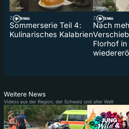
ZüriNews
ZüriNews
5 Min
3 Min
Sommerserie Teil 4:
Nach meh
Kulinarisches Kalabrien
Verschieb
Florhof in
wiedererö
Weitere News
Videos aus der Region, der Schweiz und aller Welt