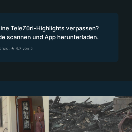
eine TeleZüri-Highlights verpassen?
de scannen und App herunterladen.
roid: ★ 4.7 von 5