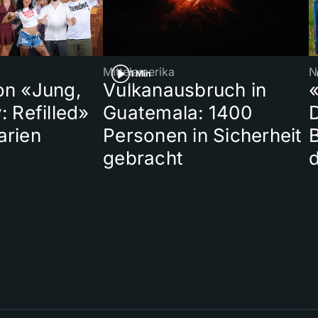
Mittelamerika
N
1 Min
on «Jung,
Vulkanausbruch in
«
: Refilled»
Guatemala: 1400
arien
Personen in Sicherheit
gebracht