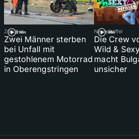
Zürich
Neue Staffel
2 Min
1 Min
Zwei Männer sterben
Die Crew v
bei Unfall mit
Wild & Sexy
gestohlenem Motorrad
macht Bulg
in Oberengstringen
unsicher