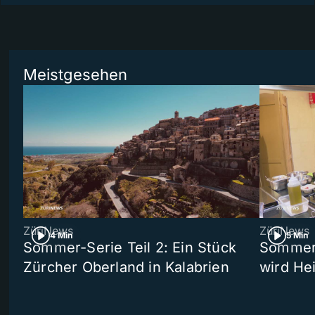
Meistgesehen
ZüriNews
ZüriNews
4 Min
5 Min
Sommer-Serie Teil 2: Ein Stück
Sommer-
Zürcher Oberland in Kalabrien
wird He