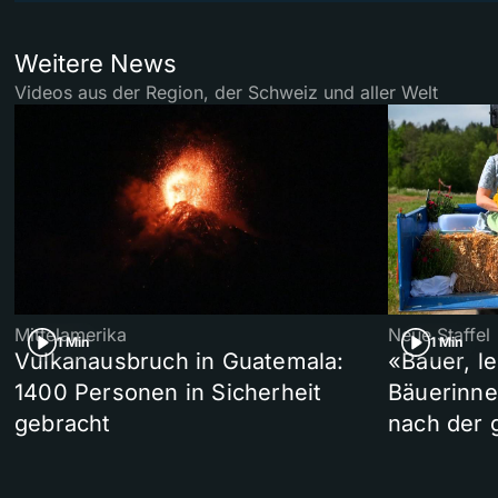
Weitere News
Videos aus der Region, der Schweiz und aller Welt
Mittelamerika
Neue Staffel
1 Min
1 Min
Vulkanausbruch in Guatemala:
«Bauer, l
1400 Personen in Sicherheit
Bäuerinne
gebracht
nach der 