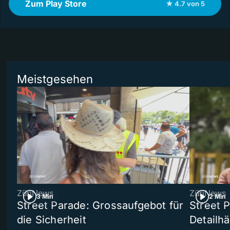
Zum Play Store
★ 4.7 von 5
Meistgesehen
ZüriNews
ZüriNews
3 Min
2 Min
Street Parade: Grossaufgebot für
Street 
die Sicherheit
Detailh