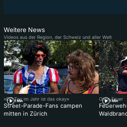
Weitere News
Videos aus der Region, der Schweiz und aller Welt
«Ein Tag im Jahr ist das okay»
Ohne Feuer
1 Min
1 Min
Street-Parade-Fans campen
Feuerwehr 
mitten in Zürich
Waldbrand