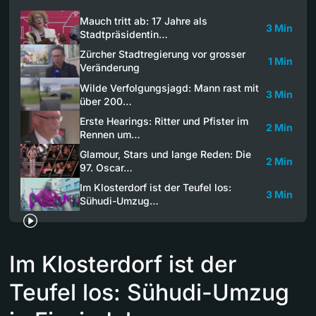
Mauch tritt ab: 17 Jahre als
3 Min
Stadtpräsidentin…
Zürcher Stadtregierung vor grosser
1 Min
Veränderung
Wilde Verfolgungsjagd: Mann rast mit
3 Min
über 200…
Erste Hearings: Ritter und Pfister im
2 Min
Rennen um…
Glamour, Stars und lange Reden: Die
2 Min
97. Oscar…
Im Klosterdorf ist der Teufel los:
3 Min
Sühudi-Umzug…
Im Klosterdorf ist der
Teufel los: Sühudi-Umzug