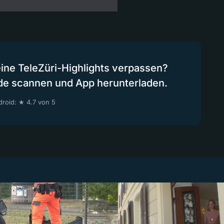
eine TeleZüri-Highlights verpassen?
de scannen und App herunterladen.
roid: ★ 4.7 von 5