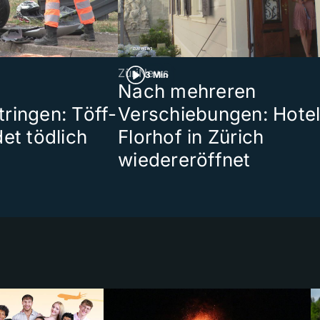
ZüriNews
3 Min
Nach mehreren
ringen: Töff-
Verschiebungen: Hote
et tödlich
Florhof in Zürich
wiedereröffnet