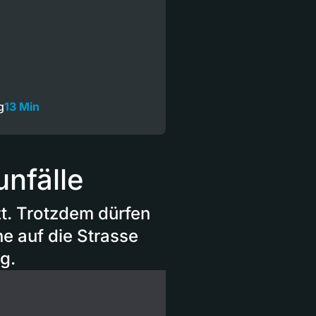
g
13 Min
nfälle
t. Trotzdem dürfen
e auf die Strasse
g.