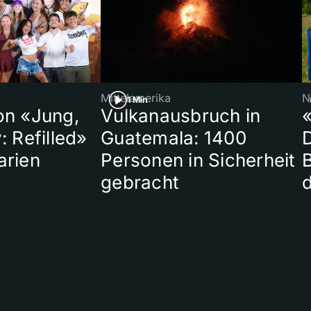
Mittelamerika
N
1 Min
on «Jung,
Vulkanausbruch in
«
: Refilled»
Guatemala: 1400
arien
Personen in Sicherheit
gebracht