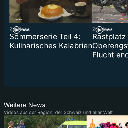
ZüriNews
ZüriNews
5 Min
2 Min
Sommerserie Teil 4:
Rastplatz
Kulinarisches Kalabrien
Oberengst
Flucht end
Weitere News
Videos aus der Region, der Schweiz und aller Welt