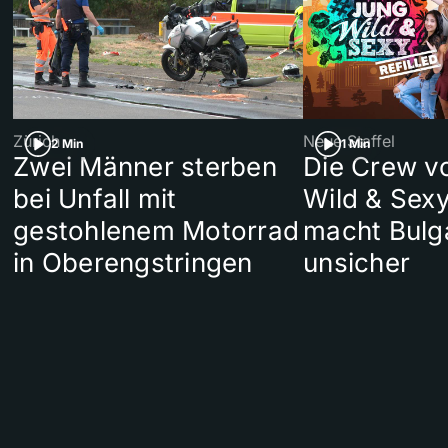
Zürich
Neue Staffel
2 Min
1 Min
Zwei Männer sterben
Die Crew v
bei Unfall mit
Wild & Sexy
gestohlenem Motorrad
macht Bulg
in Oberengstringen
unsicher