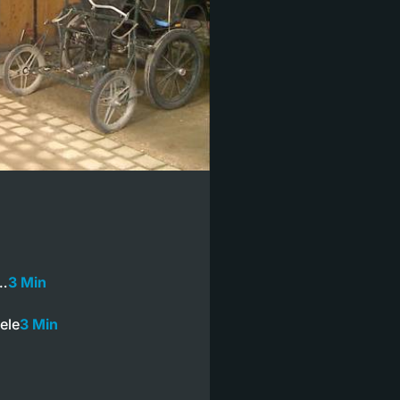
t…
3 Min
ele
3 Min