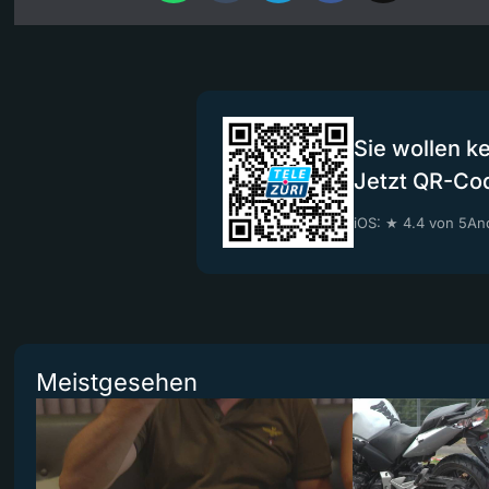
Sie wollen k
Jetzt QR-Co
iOS: ★ 4.4 von 5
And
Meistgesehen